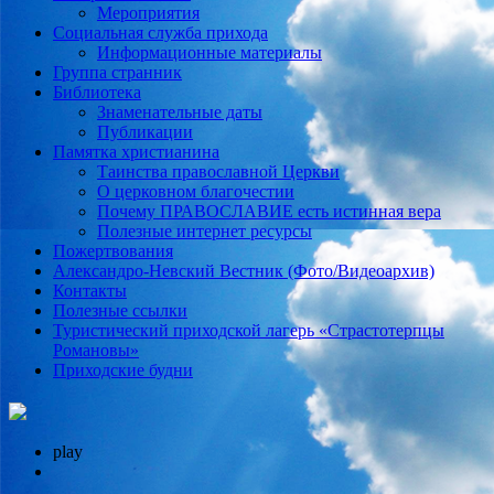
Мероприятия
Социальная служба прихода
Информационные материалы
Группа странник
Библиотека
Знаменательные даты
Публикации
Памятка христианина
Таинства православной Церкви
О церковном благочестии
Почему ПРАВОСЛАВИЕ есть истинная вера
Полезные интернет ресурсы
Пожертвования
Александро-Невский Вестник (Фото/Видеоархив)
Контакты
Полезные ссылки
Туристический приходской лагерь «Страстотерпцы
Романовы»
Приходские будни
play