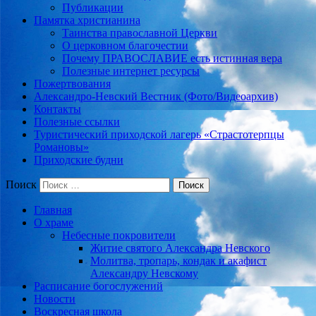
Публикации
Памятка христианина
Таинства православной Церкви
О церковном благочестии
Почему ПРАВОСЛАВИЕ есть истинная вера
Полезные интернет ресурсы
Пожертвования
Александро-Невский Вестник (Фото/Видеоархив)
Контакты
Полезные ссылки
Туристический приходской лагерь «Страстотерпцы
Романовы»
Приходские будни
Поиск
Главная
О храме
Небесные покровители
Житие святого Александра Невского
Молитва, тропарь, кондак и акафист
Александру Невскому
Расписание богослужений
Новости
Воскресная школа