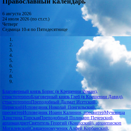
Православный календарь
6 августа 2026
24 июля 2026 (по ст.ст.)
Четверг
Седмица 10-я по Пятидесятнице
Благоверный князь Борис (в Крещении Роман),
страстотерпец
Благоверный князь Глеб (в Крещении Давид),
страстотерпец
Преподобный Далмат Исетский,
Пермский
Исповедник Николай Понгильский,
пресвитер
Исповедник Иоанн Калинин, пресвитер
Мученица
Христина Тирская
Преподобный Поликарп Печерский,
архимандрит
Святитель Георгий (Конисский), архиепископ
Могилевский
Священномученик Алфей Корбанский,