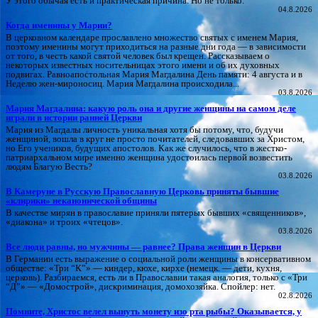
У этого обычая есть и практическая причина. Но не только.
04.8.2026
Когда именины у Марии?
В церковном календаре прославлено множество святых с именем Мария,
поэтому именины могут приходиться на разные дни года — в зависимости
от того, в честь какой святой человек был крещен. Рассказываем о
некоторых известных носительницах этого имени и об их духовных
подвигах. Равноапостольная Мария Магдалина День памяти: 4 августа и в
Неделю жен-мироносиц. Мария Магдалина происходила...
03.8.2026
Мария Магдалина: какую роль она и другие женщины на самом деле
играли в истории ранней Церкви
Мария из Магдалы личность уникальная хотя бы потому, что, будучи
женщиной, вошла в круг не просто почитателей, следовавших за Христом,
но Его учеников, будущих апостолов. Как же случилось, что в жестко-
патриархальном мире именно женщина удостоилась первой возвестить
людям Благую Весть?
03.8.2026
В Камеруне в Русскую Православную Церковь приняты бывшие
«клирики» неканонической общины
В качестве мирян в православие приняли пятерых бывших «священников»,
«диакона» и троих «чтецов».
03.8.2026
Все люди равны, но мужчины — равнее? Права женщин в Церкви
В Германии есть выражение о социальной роли женщины в консервативном
обществе: «Три “К”» — киндер, кюхе, кирхе (немецк. — дети, кухня,
церковь). Разбираемся, есть ли в Православии такая аналогия, только с «Три
“Д”» — «Домострой», дискриминация, домохозяйка. Спойлер: нет.
02.8.2026
Помните, Христос велел вынуть монету изо рта рыбы? Оказывается, у