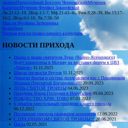
диакон
Преподобный Боголеп Черноярский
Мученик
Капитон
Мученик Феофил Закинфский
Лк.21:12–19, 2Кор.1:1-7, Мф.21:43–46, Рим.8:28–39, Ин.15:17–
16:2, 2Кор.6:1-10, Лк.7:36–50
Мысли Феофана Затворника
подробнее
Полная версия православного календаря
НОВОСТИ ПРИХОДА
Икона и мощи святителя Луки (Войно-Ясенецкого)
будут принесены в Москву на выставку-форум в ЦВЗ
«Манеж»
11.11.2025
Школа трезвости Реутов
11.11.2025
Дорогие братья и сестры, поздравляем вас с Праздником
Успения Пресвятой Богородицы!!!
29.09.2023
ДЕНЬ СВЯТОЙ ТРОИЦЫ
04.06.2023
Праздник Входа Господня в Иерусалим
09.04.2023
РОЖДЕСТВО ХРИСТОВО
07.01.2023
6 декабря престольный праздник нашего прихода
06.12.2022
Посещение прихода правящим архиереем
12.09.2022
С ПРАЗДНИКОМ СВЯТОЙ ТРОИЦЫ!!!
20.06.2021
Пасха
02.05.2021