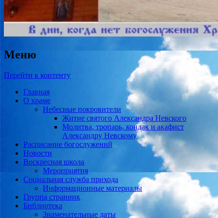
Меню
Перейти к контенту
Главная
О храме
Небесные покровители
Житие святого Александра Невского
Молитва, тропарь, кондак и акафист
Александру Невскому
Расписание богослужений
Новости
Воскресная школа
Мероприятия
Социальная служба прихода
Информационные материалы
Группа странник
Библиотека
Знаменательные даты