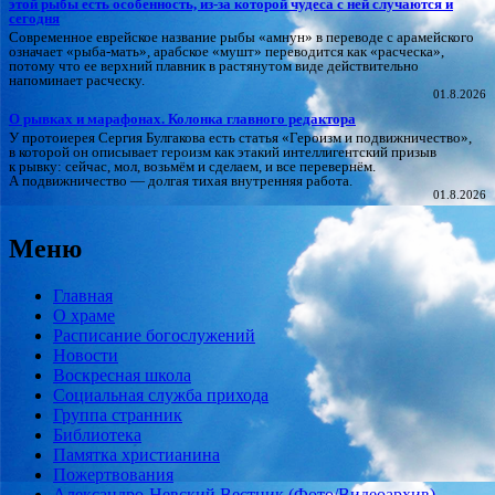
этой рыбы есть особенность, из-за которой чудеса с ней случаются и
сегодня
Современное еврейское название рыбы «амнун» в переводе с арамейского
означает «рыба-мать», арабское «мушт» переводится как «расческа»,
потому что ее верхний плавник в растянутом виде действительно
напоминает расческу.
01.8.2026
О рывках и марафонах. Колонка главного редактора
У протоиерея Сергия Булгакова есть статья «Героизм и подвижничество»,
в которой он описывает героизм как этакий интеллигентский призыв
к рывку: сейчас, мол, возьмём и сделаем, и все перевернём.
А подвижничество — долгая тихая внутренняя работа.
01.8.2026
Меню
Главная
О храме
Расписание богослужений
Новости
Воскресная школа
Социальная служба прихода
Группа странник
Библиотека
Памятка христианина
Пожертвования
Александро-Невский Вестник (Фото/Видеоархив)