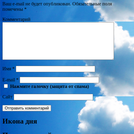
Ваш e-mail не будет опубликован.
Обязательные поля
помечены
*
Комментарий
Имя
*
E-mail
*
Нажмите галочку (защита от спама)
Сайт
Икона дня