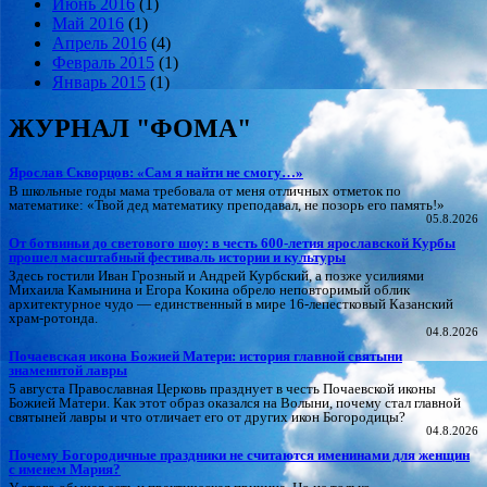
Июнь 2016
(1)
Май 2016
(1)
Апрель 2016
(4)
Февраль 2015
(1)
Январь 2015
(1)
ЖУРНАЛ "ФОМА"
Ярослав Скворцов: «Сам я найти не смогу…»
В школьные годы мама требовала от меня отличных отметок по
математике: «Твой дед математику преподавал, не позорь его память!»
05.8.2026
От ботвиньи до светового шоу: в честь 600‑летия ярославской Курбы
прошел масштабный фестиваль истории и культуры
Здесь гостили Иван Грозный и Андрей Курбский, а позже усилиями
Михаила Камынина и Егора Кокина обрело неповторимый облик
архитектурное чудо — единственный в мире 16‑лепестковый Казанский
храм‑ротонда.
04.8.2026
Почаевская икона Божией Матери: история главной святыни
знаменитой лавры
5 августа Православная Церковь празднует в честь Почаевской иконы
Божией Матери. Как этот образ оказался на Волыни, почему стал главной
святыней лавры и что отличает его от других икон Богородицы?
04.8.2026
Почему Богородичные праздники не считаются именинами для женщин
с именем Мария?