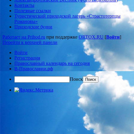
Контакты
Полезные ссылки
Туристический приходской лагерь «Страстотерпцы
Романовы»
Приходские будни
Работает на Prihod.ru
при поддержке
ORTOX.RU
[
Войти
]
Перейти к верхней панели
Войти
Регистрация
Православный календарь на сегодня
В-Православии.рф
Поиск