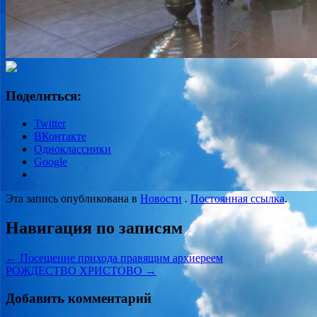
Поделиться:
Twitter
ВКонтакте
Одноклассники
Google
Эта запись опубликована в
Новости
.
Постоянная ссылка
.
Навигация по записям
←
Посещение прихода правящим архиереем
РОЖДЕСТВО ХРИСТОВО
→
Добавить комментарий