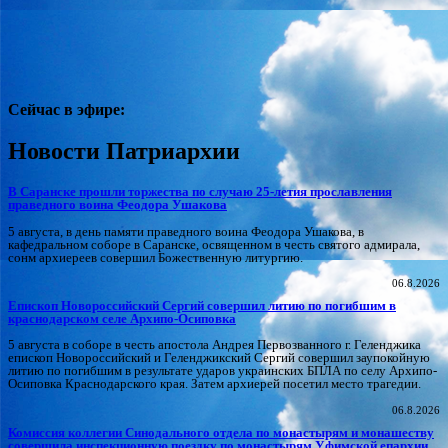
Сейчас в эфире:
Новости Патриархии
В Саранске прошли торжества по случаю 25-летия прославления
праведного воина Феодора Ушакова
5 августа, в день памяти праведного воина Феодора Ушакова, в
кафедральном соборе в Саранске, освященном в честь святого адмирала,
сонм архиереев совершил Божественную литургию.
06.8.2026
Епископ Новороссийский Сергий совершил литию по погибшим в
краснодарском селе Архипо-Осиповка
5 августа в соборе в честь апостола Андрея Первозванного г. Геленджика
епископ Новороссийский и Геленджикский Сергий совершил заупокойную
литию по погибшим в результате ударов украинских БПЛА по селу Архипо-
Осиповка Краснодарского края. Затем архиерей посетил место трагедии.
06.8.2026
Комиссия коллегии Синодального отдела по монастырям и монашеству
совершила инспекционную поездку по монастырям Уфимской епархии