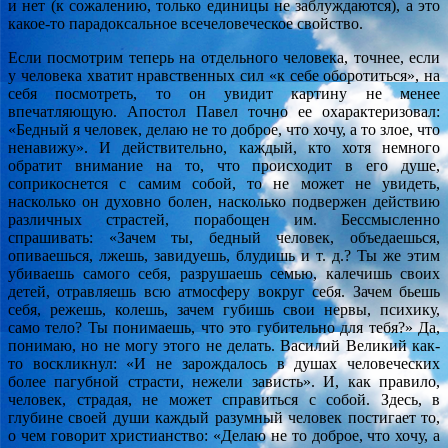
и нет (к сожалению, только единицы не заблуждаются), а это
какое-то парадоксальное всечеловеческое свойство.
Если посмотрим теперь на отдельного человека, точнее, если
у человека хватит нравственных сил «к себе оборотиться», на
себя посмотреть, то он увидит картину не менее
впечатляющую. Апостол Павел точно ее охарактеризовал:
«Бедный я человек, делаю не то доброе, что хочу, а то злое, что
ненавижу». И действительно, каждый, кто хотя немного
обратит внимание на то, что происходит в его душе,
соприкоснется с самим собой, то не может не увидеть,
насколько он духовно болен, насколько подвержен действию
различных страстей, порабощен им. Бессмысленно
спрашивать: «Зачем ты, бедный человек, объедаешься,
опиваешься, лжешь, завидуешь, блудишь и т. д.? Ты же этим
убиваешь самого себя, разрушаешь семью, калечишь своих
детей, отравляешь всю атмосферу вокруг себя. Зачем бьешь
себя, режешь, колешь, зачем губишь свои нервы, психику,
само тело? Ты понимаешь, что это губительно для тебя?» Да,
понимаю, но не могу этого не делать. Василий Великий как-
то воскликнул: «И не зарождалось в душах человеческих
более пагубной страсти, нежели зависть». И, как правило,
человек, страдая, не может справиться с собой. Здесь, в
глубине своей души каждый разумный человек постигает то,
о чем говорит христианство: «Делаю не то доброе, что хочу, а