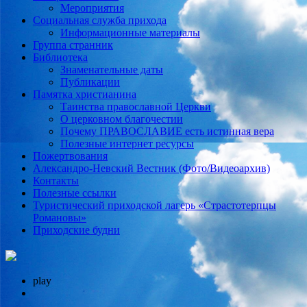
Мероприятия
Социальная служба прихода
Информационные материалы
Группа странник
Библиотека
Знаменательные даты
Публикации
Памятка христианина
Таинства православной Церкви
О церковном благочестии
Почему ПРАВОСЛАВИЕ есть истинная вера
Полезные интернет ресурсы
Пожертвования
Александро-Невский Вестник (Фото/Видеоархив)
Контакты
Полезные ссылки
Туристический приходской лагерь «Страстотерпцы
Романовы»
Приходские будни
play