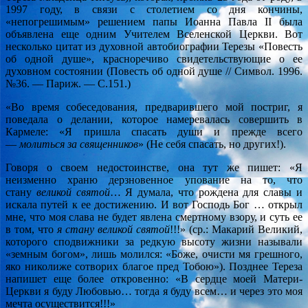
1997 году, в связи с столетием со дня кончины,
«непогрешимым» решением папы Иоанна Павла II была
объявлена еще одним Учителем Вселенской Церкви. Вот
несколько цитат из духовной автобиографии Терезы «Повесть
об одной душе», красноречиво свидетельствующие о ее
духовном состоянии (Повесть об одной душе // Символ. 1996.
№36. — Париж. — С.151.)
«Во время собеседования, предварившего мой постриг, я
поведала о делании, которое намеревалась совершить в
Кармеле: «Я пришла спасать души и прежде всего
—
молиться за священников
» (Не себя спасать, но других!).
Говоря о своем недостоинстве, она тут же пишет: «Я
неизменно храню дерзновенное упование на то, что
стану
великой святой
… Я думала, что рождена для славы и
искала путей к ее достижению. И вот Господь Бог … открыл
мне, что моя слава не будет явлена смертному взору, и суть ее
в том, что
я стану великой святой
!!!» (ср.: Макарий Великий,
которого сподвижники за редкую высоту жизни называли
«земным богом», лишь молился: «Боже, очисти мя грешного,
яко николиже сотворих благое пред Тобою»). Позднее Тереза
напишет еще более откровенно: «В сердце моей Матери-
Церкви я буду Любовью… тогда я буду всем… и через это моя
мечта осуществится!!!»