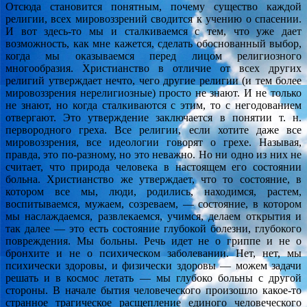
Отсюда становится понятным, почему существо каждой
религии, всех мировоззрений сводится к учению о спасении.
И вот здесь-то мы и сталкиваемся с тем, что уже дает
возможность, как мне кажется, сделать обоснованный выбор,
когда мы оказываемся перед лицом религиозного
многообразия. Христианство в отличие от всех других
религий утверждает нечто, чего другие религии (и тем более
мировоззрения нерелигиозные) просто не знают. И не только
не знают, но когда сталкиваются с этим, то с негодованием
отвергают. Это утверждение заключается в понятии т. н.
первородного греха. Все религии, если хотите даже все
мировоззрения, все идеологии говорят о грехе. Называя,
правда, это по-разному, но это неважно. Но ни одно из них не
считает, что природа человека в настоящем его состоянии
больна. Христианство же утверждает, что то состояние, в
котором все мы, люди, родились, находимся, растем,
воспитываемся, мужаем, созреваем, — состояние, в котором
мы наслаждаемся, развлекаемся, учимся, делаем открытия и
так далее — это есть состояние глубокой болезни, глубокого
повреждения. Мы больны. Речь идет не о гриппе и не о
бронхите и не о психическом заболевании. Нет, нет, мы
психически здоровы, и физически здоровы — можем задачи
решать и в космос летать — мы глубоко больны с другой
стороны. В начале бытия человеческого произошло какое-то
странное трагическое расщепление единого человеческого