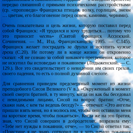
нередко связанной с прямыми психическими расстройствами
(ср. «проповеди» Франциска птицам, волку, горлицам, змеям
… цветам, его благоговение перед огнем, камнями, червями).
Очень показательна и цель жизни, которую поставил перед
собой Франциск: «Я трудился и хочу трудиться… потому что
это приносит
честь
» (Святой Франциск Ассизский.
Сочинения. — М., Изд. Францисканцев, 1995. — С.145).
Франциск желает пострадать
за других
и искупить
чужие
грехи
(С.20). Не потому ли в конце жизни он откровенно
сказал: «Я не сознаю за собой никакого прегрешения, которое
не искупил бы исповедью и покаянием» (Лодыженский. — С.
129.). Все это свидетельствует о невидении им своих грехов,
своего падения, то есть о полной духовной слепоте.
Для сравнения приведем предсмертный момент из жизни
преподобного Сисоя Великого (V в.). «Окруженный в момент
своей смерти братией, в ту минуту, когда он как бы беседовал
с невидимыми лицами, Сисой на вопрос братии: «Отче,
скажи нам, с кем ты ведешь беседу?» — отвечал: «Это ангелы
пришли взять меня, но я молюсь им, чтобы они оставили меня
на короткое время, чтобы покаяться». Когда же на это братия,
зная, что Сисой совершен в добродетелях, возразила ему:
«Тебе нет нужды в покаянии, отче», — то Сисой ответил так:
«Поистине я не знаю, сотворил ли я хоть начало покаяния