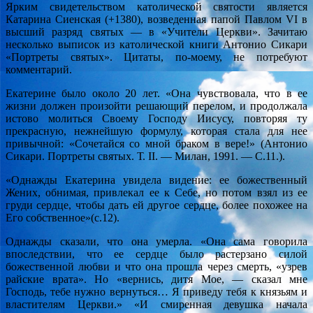
Ярким свидетельством католической святости является
Катарина Сиенская (+1380), возведенная папой Павлом VI в
высший разряд святых — в «Учители Церкви». Зачитаю
несколько выписок из католической книги Антонио Сикари
«Портреты святых». Цитаты, по-моему, не потребуют
комментарий.
Екатерине было около 20 лет. «Она чувствовала, что в ее
жизни должен произойти решающий перелом, и продолжала
истово молиться Своему Господу Иисусу, повторяя ту
прекрасную, нежнейшую формулу, которая стала для нее
привычной: «Сочетайся со мной браком в вере!» (Антонио
Сикари. Портреты святых. Т. II. — Милан, 1991. — С.11.).
«Однажды Екатерина увидела видение: ее божественный
Жених, обнимая, привлекал ее к Себе, но потом взял из ее
груди сердце, чтобы дать ей другое сердце, более похожее на
Его собственное»(с.12).
Однажды сказали, что она умерла. «Она сама говорила
впоследствии, что ее сердце было растерзано силой
божественной любви и что она прошла через смерть, «узрев
райские врата». Но «вернись, дитя Мое, — сказал мне
Господь, тебе нужно вернуться… Я приведу тебя к князьям и
властителям Церкви.» «И смиренная девушка начала