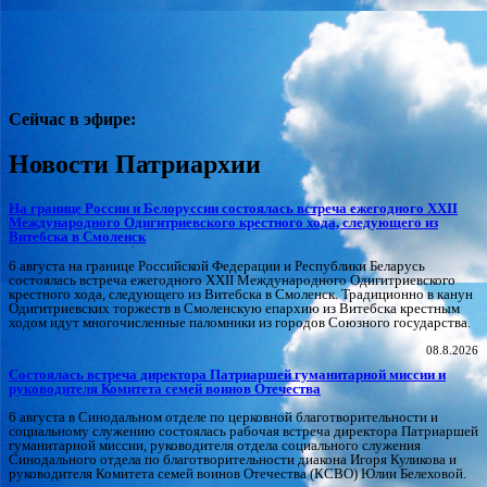
Сейчас в эфире:
Новости Патриархии
На границе России и Белоруссии состоялась встреча ежегодного XXII
Международного Одигитриевского крестного хода, следующего из
Витебска в Смоленск
6 августа на границе Российской Федерации и Республики Беларусь
состоялась встреча ежегодного XXII Международного Одигитриевского
крестного хода, следующего из Витебска в Смоленск. Традиционно в канун
Одигитриевских торжеств в Смоленскую епархию из Витебска крестным
ходом идут многочисленные паломники из городов Союзного государства.
08.8.2026
Состоялась встреча директора Патриаршей гуманитарной миссии и
руководителя Комитета семей воинов Отечества
6 августа в Синодальном отделе по церковной благотворительности и
социальному служению состоялась рабочая встреча директора Патриаршей
гуманитарной миссии, руководителя отдела социального служения
Синодального отдела по благотворительности диакона Игоря Куликова и
руководителя Комитета семей воинов Отечества (КСВО) Юлии Белеховой.