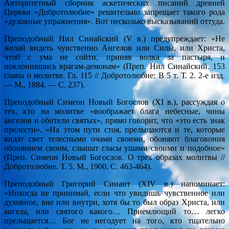
Авторитетный сборник аскетических писаний древней
Церкви «Добротолюбие» решительно запрещает такого рода
«духовные упражнения». Вот несколько высказываний оттуда.
Преподобный Нил Синайский (V в.) предупреждает: «Не
желай видеть чувственно Ангелов или Силы, или Христа,
чтоб с ума не сойти, приняв волка за пастыря, и
поклонившись врагам-демонам» (Преп. Нил Синайский. 153
главы о молитве. Гл. 115 // Добротолюбие: В 5 т. Т. 2. 2-е изд.
— М., 1884. — С. 237).
Преподобный Симеон Новый Богослов (XI в.), рассуждая о
тех, кто на молитве «воображает блага небесные, чины
ангелов и обители святых», прямо говорит, что «это есть знак
прелести». «На этом пути стоя, прельщаются и те, которые
видят свет телесными очами своими, обоняют благовония
обонянием своим, слышат гласы ушами своими и подобное»
(Преп. Симеон Новый Богослов. О трех образах молитвы //
Добротолюбие. Т. 5. М., 1900. С. 463-464).
Преподобный Григорий Синаит (XIV в.) напоминает:
«Никогда не принимай, если что увидишь чувственное или
духовное, вне или внутри, хотя бы то был образ Христа, или
ангела, или святого какого… Приемлющий то… легко
прельщается… Бог не негодует на того, кто тщательно