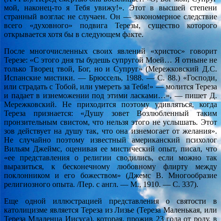
мой, наконец-то я Тебя увижу!». Этот в высшей степени
странный возглас не случаен. Он — закономерное следствие
всего «духовного» подвига Терезы, существо которого
открывается хотя бы в следующем факте.
После многочисленных своих явлений «христос» говорит
Терезе: «С этого дня ты будешь супругой Моей… Я отныне не
только Творец твой, Бог, но и Супруг» (Мережковский Д.С.
Испанские мистики. — Брюссель, 1988. — С. 88.) «Господи,
или страдать с Тобой, или умереть за Тебя!» — молится Тереза
и падает в изнеможении под этими ласками…», — пишет Д.
Мережковский. Не приходится поэтому удивляться, когда
Тереза признается: «Душу зовет Возлюбленный таким
пронзительным свистом, что нельзя этого не услышать. Этот
зов действует на душу так, что она изнемогает от желания».
Не случайно поэтому известный американский психолог
Вильям Джеймс, оценивая ее мистический опыт, писал, что
«ее представления о религии сводились, если можно так
выразиться, к бесконечному любовному флирту между
поклонником и его божеством» (Джемс В. Многообразие
религиозного опыта. /Пер. с англ. — М., 1910. — С. 337).
Еще одной иллюстрацией представления о святости в
католицизме является Тереза из Лизье (Тереза Маленькая, или
Тереза Младенца Иисуса), которая, прожив 23 года от роду, в