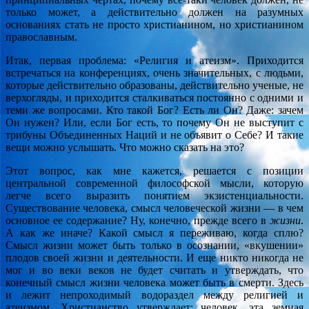
только может, а действительно должен на разумных
основаниях стать не просто христианином, но христианином
православным.
Итак, первая проблема: «Религия и атеизм». Приходится
встречаться на конференциях, очень значительных, с людьми,
которые действительно образованы, действительно ученые, не
верхогляды, и приходится сталкиваться постоянно с одними и
теми же вопросами. Кто такой Бог? Есть ли Он? Даже: зачем
Он нужен? Или, если Бог есть, то почему Он не выступит с
трибуны Объединенных Наций и не объявит о Себе? И такие
вещи можно услышать. Что можно сказать на это?
Этот вопрос, как мне кажется, решается с позиции
центральной современной философской мысли, которую
легче всего выразить понятием экзистенциальности.
Существование человека, смысл человеческой жизни — в чем
основное ее содержание? Ну, конечно, прежде всего в
жизни
.
А как же иначе? Какой смысл я переживаю, когда сплю?
Смысл жизни может быть только в осознании, «вкушении»
плодов своей жизни и деятельности. И еще никто никогда не
мог и во веки веков не будет считать и утверждать, что
конечный смысл жизни человека может быть в смерти. Здесь
и лежит непроходимый водораздел между религией и
атеизмом. Христианство утверждает: человек, эта земная