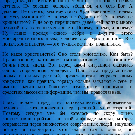
гораздо худшее. Есть Бог или нет Бога — это только первая
ступень. Ну хорошо, человек убедился, что есть Бог. А
дальше? Вер много, кем ему стать? Христианином, а почему
не мусульманином? А почему не буддистом? А почему не
кришнаитом? Я не хочу перечислять далее, сейчас так много
религий, вы их лучше меня знаете. Почему, почему, и почему?
Ну ладно, пройдя сквозь дебри и джунгли этого
многорелигиозного древа, человек стал христианином. Все
понял, христианство — это лучшая религия, правильная.
Но какое христианство? Оно столь многолико. Кем быть?
Православным, католиком, пятидесятником, лютеранином?
Опять несть числа. Вот перед какой ситуацией оказалась
сейчас современная молодежь. При этом представители
новых и старых религий, представители неправославных
конфессий, как правило, гораздо больше заявляют о себе, и
имеют значительно большие возможности пропаганды в
средствах массовой информации, чем мы, православные.
Итак, первое, перед чем останавливается современный
человек — это множество вер, религий, мировоззрений.
Поэтому сегодня мне бы хотелось по скору, очень
конспективно пройтись по этой анфиладе комнат, которая
открывается перед множеством современных людей, ищущих
истину, и посмотреть хотя бы в самых общих, но
принципиальных чертах, почему все-таки человек должен, не