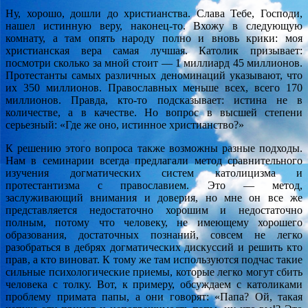
Ну, хорошо, дошли до христианства. Слава Тебе, Господи,
нашел истинную веру, наконец-то. Вхожу в следующую
комнату, а там опять народу полно и вновь крики: моя
христианская вера самая лучшая. Католик призывает:
посмотри сколько за мной стоит — 1 миллиард 45 миллионов.
Протестанты самых различных деноминаций указывают, что
их 350 миллионов. Православных меньше всех, всего 170
миллионов. Правда, кто-то подсказывает: истина не в
количестве, а в качестве. Но вопрос в высшей степени
серьезный: «Где же оно, истинное христианство?»
К решению этого вопроса также возможны разные подходы.
Нам в семинарии всегда предлагали метод сравнительного
изучения догматических систем католицизма и
протестантизма с православием. Это — метод,
заслуживающий внимания и доверия, но мне он все же
представляется недостаточно хорошим и недостаточно
полным, потому что человеку, не имеющему хорошего
образования, достаточных познаний, совсем не легко
разобраться в дебрях догматических дискуссий и решить кто
прав, а кто виноват. К тому же там используются подчас такие
сильные психологические приемы, которые легко могут сбить
человека с толку. Вот, к примеру, обсуждаем с католиками
проблему примата папы, а они говорят: «Папа? Ой, такая