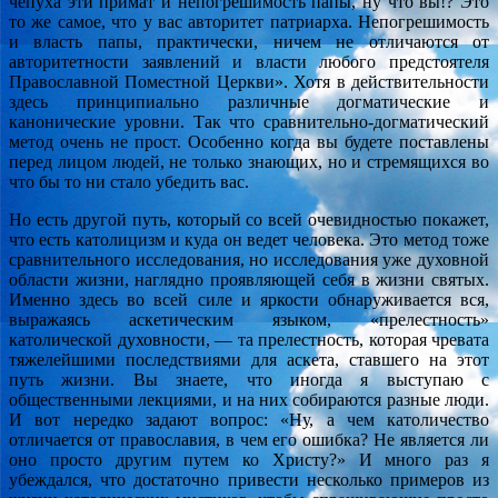
чепуха эти примат и непогрешимость папы, ну что вы!? Это
то же самое, что у вас авторитет патриарха. Непогрешимость
и власть папы, практически, ничем не отличаются от
авторитетности заявлений и власти любого предстоятеля
Православной Поместной Церкви». Хотя в действительности
здесь принципиально различные догматические и
канонические уровни. Так что сравнительно-догматический
метод очень не прост. Особенно когда вы будете поставлены
перед лицом людей, не только знающих, но и стремящихся во
что бы то ни стало убедить вас.
Но есть другой путь, который со всей очевидностью покажет,
что есть католицизм и куда он ведет человека. Это метод тоже
сравнительного исследования, но исследования уже духовной
области жизни, наглядно проявляющей себя в жизни святых.
Именно здесь во всей силе и яркости обнаруживается вся,
выражаясь аскетическим языком, «прелестность»
католической духовности, — та прелестность, которая чревата
тяжелейшими последствиями для аскета, ставшего на этот
путь жизни. Вы знаете, что иногда я выступаю с
общественными лекциями, и на них собираются разные люди.
И вот нередко задают вопрос: «Ну, а чем католичество
отличается от православия, в чем его ошибка? Не является ли
оно просто другим путем ко Христу?» И много раз я
убеждался, что достаточно привести несколько примеров из