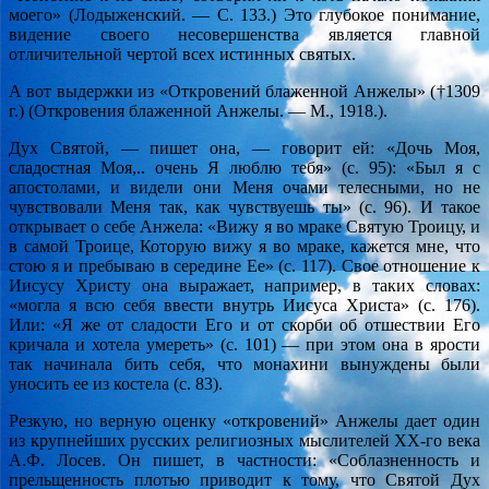
моего» (Лодыженский. — С. 133.) Это глубокое понимание,
видение своего несовершенства является главной
отличительной чертой всех истинных святых.
А вот выдержки из «Откровений блаженной Анжелы» (†1309
г.) (Откровения блаженной Анжелы. — М., 1918.).
Дух Святой, — пишет она, — говорит ей: «Дочь Моя,
сладостная Моя,.. очень Я люблю тебя» (с. 95): «Был я с
апостолами, и видели они Меня очами телесными, но не
чувствовали Меня так, как чувствуешь ты» (с. 96). И такое
открывает о себе Анжела: «Вижу я во мраке Святую Троицу, и
в самой Троице, Которую вижу я во мраке, кажется мне, что
стою я и пребываю в середине Ее» (с. 117). Свое отношение к
Иисусу Христу она выражает, например, в таких словах:
«могла я всю себя ввести внутрь Иисуса Христа» (с. 176).
Или: «Я же от сладости Его и от скорби об отшествии Его
кричала и хотела умереть» (с. 101) — при этом она в ярости
так начинала бить себя, что монахини вынуждены были
уносить ее из костела (с. 83).
Резкую, но верную оценку «откровений» Анжелы дает один
из крупнейших русских религиозных мыслителей XX-го века
А.Ф. Лосев. Он пишет, в частности: «Соблазненность и
прельщенность плотью приводит к тому, что Святой Дух