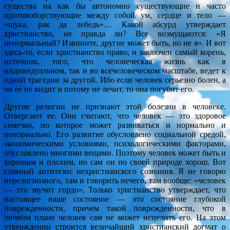
существа на как бы автономно существующие и часто
противоборствующие между собой ум, сердце и тело —
«щука, рак да лебедь»… Какой абсурд утверждает
христианство, не правда ли? Все возмущаются: «Я
ненормальный? Извините, другие может быть, но не я». И вот
здесь-то, если христианство право, и заключен самый корень,
источник, того, что человеческая жизнь как в
индивидуальном, так и во всечеловеческом масштабе, ведет к
одной трагедии за другой. Ибо если человек серьезно болен, а
он ее не видит и потому не лечит, то она погубит его.
Другие религии не признают этой болезни в человеке.
Отвергают ее. Они считают, что человек — это здоровое
семечко, но которое может развиваться и нормально и
ненормально. Его развитие обусловлено социальной средой,
экономическими условиями, психологическими факторами,
обусловлено многими вещами. Поэтому человек может быть и
хорошим и плохим, но сам он по своей природе хорош. Вот
главный антитезис нехристианского сознания. Я не говорю
нерелигиозного, там и говорить нечего, там вообще: «человек
— это звучит гордо». Только христианство утверждает, что
настоящее наше состояние — это состояние глубокой
поврежденности, причем такой поврежденности, что в
личном плане человек сам не может исцелить его. На этом
утверждении строится величайший христианский догмат о