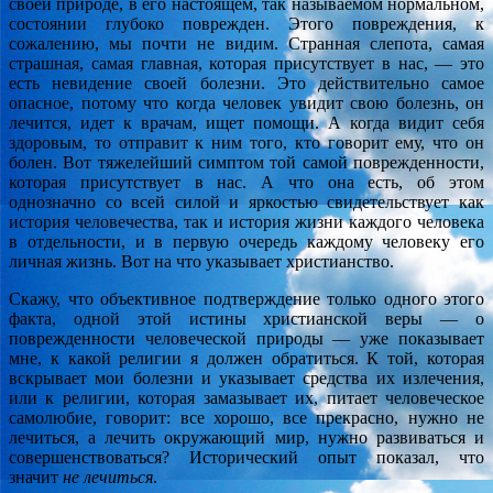
своей природе, в его настоящем, так называемом нормальном,
состоянии глубоко поврежден. Этого повреждения, к
сожалению, мы почти не видим. Странная слепота, самая
страшная, самая главная, которая присутствует в нас, — это
есть невидение своей болезни. Это действительно самое
опасное, потому что когда человек увидит свою болезнь, он
лечится, идет к врачам, ищет помощи. А когда видит себя
здоровым, то отправит к ним того, кто говорит ему, что он
болен. Вот тяжелейший симптом той самой поврежденности,
которая присутствует в нас. А что она есть, об этом
однозначно со всей силой и яркостью свидетельствует как
история человечества, так и история жизни каждого человека
в отдельности, и в первую очередь каждому человеку его
личная жизнь. Вот на что указывает христианство.
Скажу, что объективное подтверждение только одного этого
факта, одной этой истины христианской веры — о
поврежденности человеческой природы — уже показывает
мне, к какой религии я должен обратиться. К той, которая
вскрывает мои болезни и указывает средства их излечения,
или к религии, которая замазывает их, питает человеческое
самолюбие, говорит: все хорошо, все прекрасно, нужно не
лечиться, а лечить окружающий мир, нужно развиваться и
совершенствоваться? Исторический опыт показал, что
значит
не лечиться
.