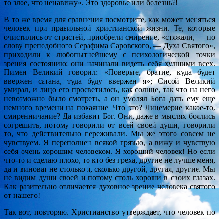
то злое, что ненавижу». Это здоровье или болезнь?!
В то же время для сравнения посмотрите, как может меняться
человек при правильной христианской жизни. Те, которые
очистились от страстей, приобрели смирение, «стяжали, — по
слову преподобного Серафима Саровского, — Духа Святого»,
приходили к любопытнейшему с психологической точки
зрения состоянию: они начинали видеть себя худшими всех.
Пимен Великий говорил: «Поверьте, братие, куда будет
ввержен сатана, туда буду ввержен я»; Сисой Великий
умирал, и лицо его просветилось, как солнце, так что на него
невозможно было смотреть, а он умолял Бога дать ему еще
немного времени на покаяние. Что это? Лицемерие какое-то,
смиренничание? Да избавит Бог. Они, даже в мыслях боялись
согрешить, потому говорили от всей своей души, говорили
то, что действительно переживали. Мы же этого совсем не
чувствуем. Я переполнен всякой грязью, а вижу и чувствую
себя очень хорошим человеком. Я хороший человек! Но если
что-то и сделаю плохо, то кто без греха, другие не лучше меня,
да и виноват не столько я, сколько другой, другая, другие. Мы
не видим души своей и потому столь хороши в своих глазах.
Как разительно отличается духовное зрение человека святого
от нашего!
Так вот, повторяю. Христианство утверждает, что человек по