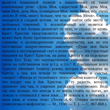
является блаженной Анжеле и нашептывает ей такие
влюбленные речи: «Дочь Моя, сладостная Моя, дочь Моя,
храм Мой, дочь Моя, услаждение Мое, люби Меня, ибо очень
люблю Я тебя, много больше, чем ты любишь Меня». Святая
находится в сладкой истоме, не может найти себе места от
любовных томлений. А возлюбленный все является и
является и все больше разжигает ее тело, ее сердце, ее кровь.
Крест Христов представляется ей брачным ложем… Что
может быть более противоположно византийско-московскому
суровому и целомудренному подвижничеству, как не эти
постоянные кощунственные заявления: «Душа моя была
принята в несотворенный свет и вознесена», — эти страстные
взирания на Крест Христов, на раны Христа и на отдельные
члены Его Тела, это насильственное вызывание кровавых
пятен на собственном теле и т.д. и т.п.? В довершение всего
Христос обнимает Анжелу рукою, которая пригвождена ко
Кресту, а она, вся исходя от томления, муки и счастья,
говорит: «Иногда от теснейшего этого объятия кажется душе,
что входит она в бок Христов. И ту радость, которую
приемлет она там, и озарение рассказать невозможно. Ведь
так они велики, что иногда я не могла стоять на ногах, но
лежала и отнимался у меня язык… И лежала я, и отнялись у
меня язык и члены тела» (Лосев А.Ф. Очерки античного
символизма и мифологии. — М., 1930. — Т. 1. — С. 867-868.).