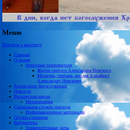
Меню
Перейти к контенту
Главная
О храме
Небесные покровители
Житие святого Александра Невского
Молитва, тропарь, кондак и акафист
Александру Невскому
Расписание богослужений
Новости
Воскресная школа
Мероприятия
Социальная служба прихода
Информационные материалы
Группа странник
Библиотека
Знаменательные даты