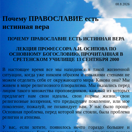
08.8.2026
Почему ПРАВОСЛАВИЕ есть
истинная вера
ПОЧЕМУ ПРАВОСЛАВИЕ ЕСТЬ ИСТИННАЯ ВЕРА
ЛЕКЦИЯ ПРОФЕССОРА А.И. ОСИПОВА ПО
ОСНОВНОМУ БОГОСЛОВИЮ, ПРОЧИТАННАЯ В
СРЕТЕНСКОМ УЧИЛИЩЕ 13 СЕНТЯБРЯ 2000
В настоящее время все мы находимся в такой жизненной
ситуации, когда уже никоим образом и никакими стенами не
можем отделить себя от окружающего мира. Какова она? Мы
живем в мире религиозного плюрализма. Мы оказались перед
лицом такого множества проповедников, каждый из которых
предлагает нам свои идеалы, свои нормы жизни, свои
религиозные воззрения, что предыдущее поколение, или мое
поколение, пожалуй, не позавидует вам. У нас было проще.
Основная проблема, перед которой мы стояли, была проблема
религии и атеизма.
У вас, если хотите, появилось нечто гораздо большее и