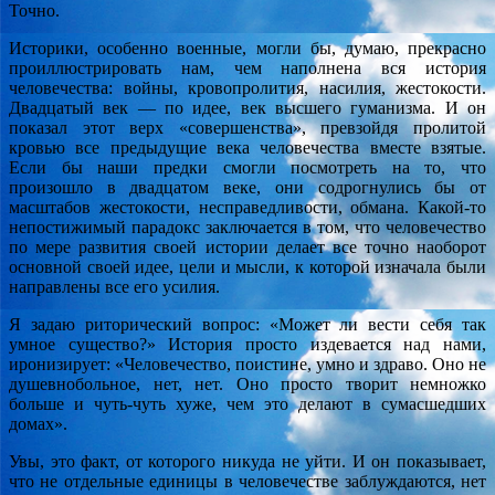
Точно.
Историки, особенно военные, могли бы, думаю, прекрасно
проиллюстрировать нам, чем наполнена вся история
человечества: войны, кровопролития, насилия, жестокости.
Двадцатый век — по идее, век высшего гуманизма. И он
показал этот верх «совершенства», превзойдя пролитой
кровью все предыдущие века человечества вместе взятые.
Если бы наши предки смогли посмотреть на то, что
произошло в двадцатом веке, они содрогнулись бы от
масштабов жестокости, несправедливости, обмана. Какой-то
непостижимый парадокс заключается в том, что человечество
по мере развития своей истории делает все точно наоборот
основной своей идее, цели и мысли, к которой изначала были
направлены все его усилия.
Я задаю риторический вопрос: «Может ли вести себя так
умное существо?» История просто издевается над нами,
иронизирует: «Человечество, поистине, умно и здраво. Оно не
душевнобольное, нет, нет. Оно просто творит немножко
больше и чуть-чуть хуже, чем это делают в сумасшедших
домах».
Увы, это факт, от которого никуда не уйти. И он показывает,
что не отдельные единицы в человечестве заблуждаются, нет