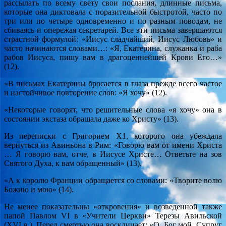
рассылать по всему свету свои послания, длинные письма,
которые она диктовала с поразительной быстротой, часто по
три или по четыре одновременно и по разным поводам, не
сбиваясь и опережая секретарей. Все эти письма завершаются
страстной формулой: «Иисус сладчайший, Иисус Любовь» и
часто начинаются словами…: «Я, Екатерина, служанка и раба
рабов Иисуса, пишу вам в драгоценнейшей Крови Его…»
(12).
«В письмах Екатерины бросается в глаза прежде всего частое
и настойчивое повторение слов: «Я хочу» (12).
«Некоторые говорят, что решительные слова «я хочу» она в
состоянии экстаза обращала даже ко Христу» (13).
Из переписки с Григорием Х1, которого она убеждала
вернуться из Авиньона в Рим: «Говорю вам от имени Христа
… Я говорю вам, отче, в Иисусе Христе… Ответьте на зов
Святого Духа, к вам обращенный» (13).
«А к королю Франции обращается со словами: «Творите волю
Божию и мою» (14).
Не менее показательны «откровения» и возведенной также
папой Павлом VI в «Учители Церкви» Терезы Авильской
(XVI в.). Перед смертью она восклицает: «О, Бог мой, Супруг