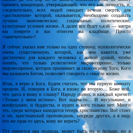
принять концепции, утверждающей, что его как личность, и,
следовательно, всех людей ожидает вечная смерть, для
«достижения» которой, оказывается, необходимо создавать
лучшие экономические, социальные, политические,
культурные условия жизни. А далее все будет о,кэй — завтра
вы помрете и вас отнесем на кладбище. Просто
«замечательно»!
Я сейчас указал вам только на одну сторону, психологически
очень существенную, которой, как мне кажется, уже
достаточно для каждого человека с живой душой, чтобы
понять, что только религиозное мировоззрение, только
мировоззрение, которое принимает за свою основу Того, Кого
мы называем Богом, позволяет говорить о смысле жизни.
Итак, я верю в Бога. Будем считать, что мы первую комнату
прошли. И, поверив в Бога, я вхожу во вторую… Боже мой,
что здесь я вижу и слышу? Народу полно, и каждый кричит:
«Только у меня истина». Вот задача-то… И мусульмане, и
конфуциане, и буддисты, и иудеи и кого только нет. Много
тех, среди которых находится теперь христианство. Вот стоит
и он, христианский проповедник, посреди других, а я ищу,
кто же прав-то здесь, кому же верить?
Тут имеются два подхода, может быть их и больше, но я