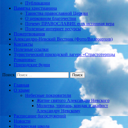
Публикации
Памятка христианина
Таинства православной Церкви
О церковном благочестии
Почему ПРАВОСЛАВИЕ есть истинная вера
Полезные интернет ресурсы
Пожертвования
Александро-Невский Вестник (Фото/Видеоархив)
Контакты
Полезные ссылки
Туристический приходской лагерь «Страстотерпцы
Романовы»
Приходские будни
Поиск
Главная
О храме
Небесные покровители
Житие святого Александра Невского
Молитва, тропарь, кондак и акафист
Александру Невскому
Расписание богослужений
Новости
Воскресная школа