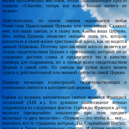
жизни католических мистиков, чтобы спрашивающие просто
сказали: «Спасибо, теперь все ясно. Больше ничего не
нужно».
Действительно, по своим святым оценивается любая
Поместная Православная Церковь или инославная. Скажите
мне, кто ваши святые, и я скажу вам, какова ваша Церковь.
Ибо любая Церковь объявляет святыми лишь тех, которые
воплотили в своей жизни христианский идеал, как он видится
данной Церковью. Поэтому прославление кого-то является не
только свидетельством Церкви о христианине, который по ее
суждению достоин славы и предлагается ею в качестве
примера для подражания, но и прежде всего свидетельством
Церкви о самой себе. По святым мы лучше всего можем
судить о действительной или мнимой святости самой Церкви.
Приведу несколько иллюстраций, свидетельствующих о
понимании святости в католической церкви.
Одним из великих католических святых является Франциск
Ассизский (XIII в.). Его духовное самосознание хорошо
открывается из следующих фактов. Однажды Франциск долго
молился (чрезвычайно показателен при этом предмет
молитвы) «о двух милостях»: «Первая — это чтобы я… мог…
пережить все те страдания, которые, Ты, Сладчайший Иисусе,
испытал в Твоих мучительных страстях. И вторая милость…