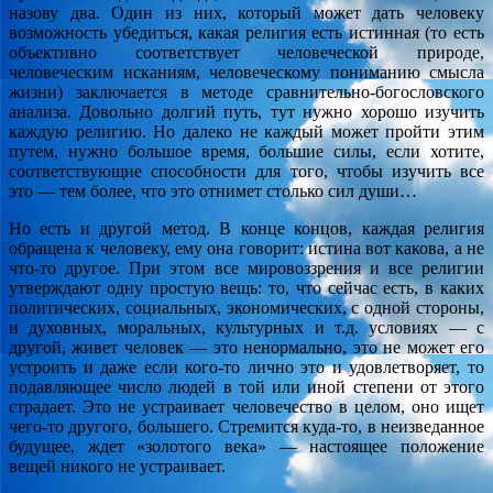
назову два. Один из них, который может дать человеку
возможность убедиться, какая религия есть истинная (то есть
объективно соответствует человеческой природе,
человеческим исканиям, человеческому пониманию смысла
жизни) заключается в методе сравнительно-богословского
анализа. Довольно долгий путь, тут нужно хорошо изучить
каждую религию. Но далеко не каждый может пройти этим
путем, нужно большое время, большие силы, если хотите,
соответствующие способности для того, чтобы изучить все
это — тем более, что это отнимет столько сил души…
Но есть и другой метод. В конце концов, каждая религия
обращена к человеку, ему она говорит: истина вот какова, а не
что-то другое. При этом все мировоззрения и все религии
утверждают одну простую вещь: то, что сейчас есть, в каких
политических, социальных, экономических, с одной стороны,
и духовных, моральных, культурных и т.д. условиях — с
другой, живет человек — это ненормально, это не может его
устроить и даже если кого-то лично это и удовлетворяет, то
подавляющее число людей в той или иной степени от этого
страдает. Это не устраивает человечество в целом, оно ищет
чего-то другого, большего. Стремится куда-то, в неизведанное
будущее, ждет «золотого века» — настоящее положение
вещей никого не устраивает.