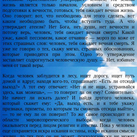
жизнь является только началом, условием и средством
подготовки к вечности, готовься, тебя ожидает вечная жизнь.
Оно говорит: вот, что необходимо для этого сделать, вот
каким необходимо быть, чтобы вступить туда. А что
утверждает атеизм? Нет Бога, нет души, нет вечности и
потому верь, человек, тебя ожидает вечная смерть! Какой
ужас, какой пессимизм, какое отчаяние — мороз по коже от
этих страшных слов: человек, тебя ожидает вечная смерть. Я
уже не говорю о тех, скажу мягко, странных обоснованиях,
которые приводятся при этом. Одно это утверждение
заставляет содрогнуться человеческую душу. — Нет, избавьте
меня от такой веры.
Когда человек заблудится в лесу, ищет дорогу, ищет путь
домой и вдруг, находя кого-то, спрашивает: «Есть ли отсюда
выход?» А тот ему отвечает: «Нет и не ищи, устраивайся
здесь, как можешь», — то поверит ли он ему? Сомнительно.
Не начнет ли искать далее? И найдя другого человека,
который скажет ему: «Да, выход есть, и я тебе укажу
признаки, приметы, по которым ты сможешь отсюда выйти»,
— то не ему ли он поверит? То же самое происходит и в
области мировоззренческого выбора, когда человек
оказывается перед лицом религии и атеизма. Пока у человека
еще сохраняется искра искания истины, искра искания смысла
жизни, до тех пор он не может, психологически не может