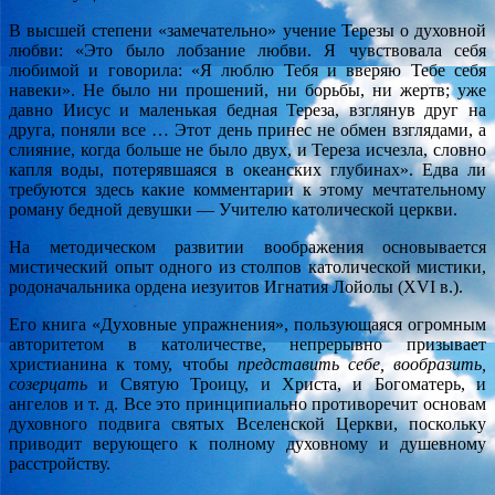
В высшей степени «замечательно» учение Терезы о духовной
любви: «Это было лобзание любви. Я чувствовала себя
любимой и говорила: «Я люблю Тебя и вверяю Тебе себя
навеки». Не было ни прошений, ни борьбы, ни жертв; уже
давно Иисус и маленькая бедная Тереза, взглянув друг на
друга, поняли все … Этот день принес не обмен взглядами, а
слияние, когда больше не было двух, и Тереза исчезла, словно
капля воды, потерявшаяся в океанских глубинах». Едва ли
требуются здесь какие комментарии к этому мечтательному
роману бедной девушки — Учителю католической церкви.
На методическом развитии воображения основывается
мистический опыт одного из столпов католической мистики,
родоначальника ордена иезуитов Игнатия Лойолы (XVI в.).
Его книга «Духовные упражнения», пользующаяся огромным
авторитетом в католичестве, непрерывно призывает
христианина к тому, чтобы
представить себе, вообразить,
созерцать
и Святую Троицу, и Христа, и Богоматерь, и
ангелов и т. д. Все это принципиально противоречит основам
духовного подвига святых Вселенской Церкви, поскольку
приводит верующего к полному духовному и душевному
расстройству.