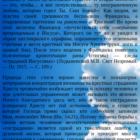
— это, чтобы… я мог почувствовать… ту неограниченную
любовь, которою горел Ты, Сын Божий». Как видим, не
чувства своей греховности беспокоили Франциска, а
откровенные претензии на
равенство с Христом
! Во время
этой молитвы Франциск «почувствовал
себя совершенно
превращенным в Иисуса
«, Которого он тут же и увидел в
образе шестикрылого серафима, поразившего его огненными
стрелами в места крестных язв Иисуса Христа (руки, ноги и
правый бок). После этого видения у Франциска появились
болезненные кровоточащие раны (стигмы) — следы
«страданий Иисусовых» (Лодыженский М.В. Свет Незримый.
— Пг. 1915. — С. 109.)
Природа этих стигм хорошо известна в психиатрии:
непрерывная концентрация внимания на крестных страданиях
Христа чрезвычайно возбуждает нервы и психику человека и
при длительных упражнениях может вызывать это явление.
Ничего благодатного здесь нет, ибо в таком сострадании
(сompassio) Христу нет той
истинной
любви, о существе
которой Господь прямо сказал: кто
соблюдает
заповеди
Мои,
тот
любит Меня (Ин. 14;21). Потому подмена борьбы с
своим ветхим человеком мечтательными переживаниями
«сострадания» является одной из тяжелейших ошибок в
духовной жизни, которая приводила и приводит многих
подвижников к самомнению, гордыне — очевидной прелести,