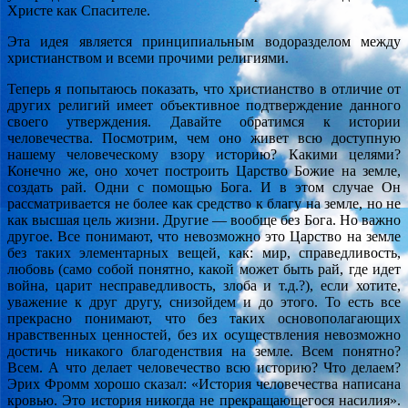
Христе как Спасителе.
Эта идея является принципиальным водоразделом между
христианством и всеми прочими религиями.
Теперь я попытаюсь показать, что христианство в отличие от
других религий имеет объективное подтверждение данного
своего утверждения. Давайте обратимся к истории
человечества. Посмотрим, чем оно живет всю доступную
нашему человеческому взору историю? Какими целями?
Конечно же, оно хочет построить Царство Божие на земле,
создать рай. Одни с помощью Бога. И в этом случае Он
рассматривается не более как средство к благу на земле, но не
как высшая цель жизни. Другие — вообще без Бога. Но важно
другое. Все понимают, что невозможно это Царство на земле
без таких элементарных вещей, как: мир, справедливость,
любовь (само собой понятно, какой может быть рай, где идет
война, царит несправедливость, злоба и т.д.?), если хотите,
уважение к друг другу, снизойдем и до этого. То есть все
прекрасно понимают, что без таких основополагающих
нравственных ценностей, без их осуществления невозможно
достичь никакого благоденствия на земле. Всем понятно?
Всем. А что делает человечество всю историю? Что делаем?
Эрих Фромм хорошо сказал: «История человечества написана
кровью. Это история никогда не прекращающегося насилия».