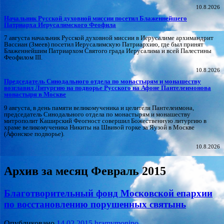
10.8.2026
Начальник Русской духовной миссии посетил Блаженнейшего
Патриарха Иерусалимского Феофила
7 августа начальник Русской духовной миссии в Иерусалиме архимандрит
Вассиан (Змеев) посетил Иерусалимскую Патриархию, где был принят
Блаженнейшим Патриархом Святого града Иерусалима и всей Палестины
Феофилом III.
10.8.2026
Председатель Синодального отдела по монастырям и монашеству
возглавил Литургию на подворье Русского на Афоне Пантелеимонова
монастыря в Москве
9 августа, в день памяти великомученика и целителя Пантелеимона,
председатель Синодального отдела по монастырям и монашеству
митрополит Каширский Феогност совершил Божественную литургию в
храме великомученика Никиты на Швивой горке за Яузой в Москве
(Афонское подворье).
10.8.2026
Архив за месяц
Февраль 2015
Благотворительный фонд Московской епархии
по восстановлению порушенных святынь
Опубликовано
14.02.2015
hramvmonino