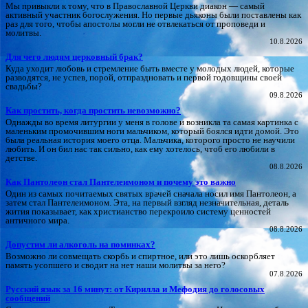
Мы привыкли к тому, что в Православной Церкви диакон — самый
активный участник богослужения. Но первые дьяконы были поставлены как
раз для того, чтобы апостолы могли не отвлекаться от проповеди и
молитвы.
10.8.2026
Для чего людям церковный брак?
Куда уходит любовь и стремление быть вместе у молодых людей, которые
разводятся, не успев, порой, отпраздновать и первой годовщины своей
свадьбы?
09.8.2026
Как простить, когда простить невозможно?
Однажды во время литургии у меня в голове и возникла та самая картинка с
маленьким промочившим ноги мальчиком, который боялся идти домой. Это
была реальная история моего отца. Мальчика, которого просто не научили
любить. И он бил нас так сильно, как ему хотелось, чтоб его любили в
детстве.
08.8.2026
Как Пантолеон стал Пантелеимоном и почему это важно
Один из самых почитаемых святых врачей сначала носил имя Пантолеон, а
затем стал Пантелеимоном. Эта, на первый взгляд незначительная, деталь
жития показывает, как христианство перекроило систему ценностей
античного мира.
08.8.2026
Допустим ли алкоголь на поминках?
Возможно ли совмещать скорбь и спиртное, или это лишь оскорбляет
память усопшего и сводит на нет наши молитвы за него?
07.8.2026
Русский язык за 16 минут: от Кирилла и Мефодия до голосовых
сообщений