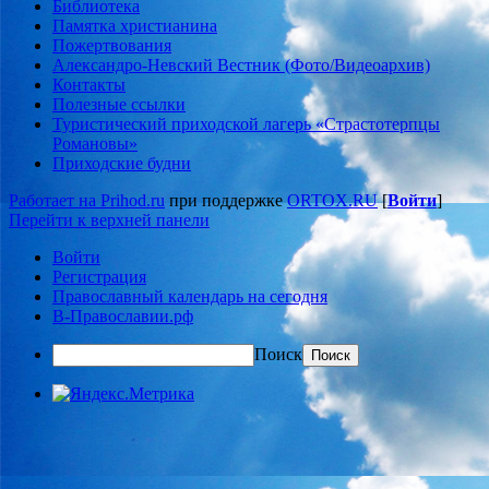
Библиотека
Памятка христианина
Пожертвования
Александро-Невский Вестник (Фото/Видеоархив)
Контакты
Полезные ссылки
Туристический приходской лагерь «Страстотерпцы
Романовы»
Приходские будни
Работает на Prihod.ru
при поддержке
ORTOX.RU
[
Войти
]
Перейти к верхней панели
Войти
Регистрация
Православный календарь на сегодня
В-Православии.рф
Поиск