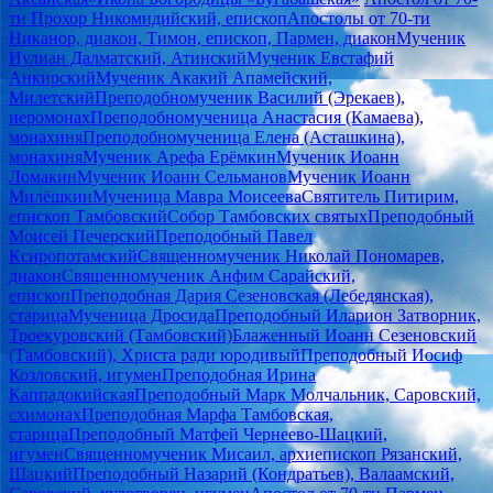
ти Прохор Никомидийский, епископ
Апостолы от 70-ти
Никанор, диакон, Тимон, епископ, Пармен, диакон
Мученик
Иулиан Далматский, Атинский
Мученик Евстафий
Анкирский
Мученик Акакий Апамейский,
Милетский
Преподобномученик Василий (Эрекаев),
иеромонах
Преподобномученица Анастасия (Камаева),
монахиня
Преподобномученица Елена (Асташкина),
монахиня
Мученик Арефа Ерёмкин
Мученик Иоанн
Ломакин
Мученик Иоанн Сельманов
Мученик Иоанн
Милёшкин
Мученица Мавра Моисеева
Святитель Питирим,
епископ Тамбовский
Собор Тамбовских святых
Преподобный
Моисей Печерский
Преподобный Павел
Ксиропотамский
Священномученик Николай Пономарев,
диакон
Священномученик Анфим Сарайский,
епископ
Преподобная Дария Сезеновская (Лебедянская),
старица
Мученица Дросида
Преподобный Иларион Затворник,
Троекуровский (Тамбовский)
Блаженный Иоанн Сезеновский
(Тамбовский), Христа ради юродивый
Преподобный Иосиф
Козловский, игумен
Преподобная Ирина
Каппадокийская
Преподобный Марк Молчальник, Саровский,
схимонах
Преподобная Марфа Тамбовская,
старица
Преподобный Матфей Чернеево-Шацкий,
игумен
Священномученик Мисаил, архиепископ Рязанский,
Шацкий
Преподобный Назарий (Кондратьев), Валаамский,