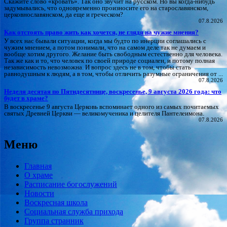
Скажите слово «кровать». Так оно звучит на русском. Но вы когда-нибудь
задумывались, что одновременно произносите его на старославянском,
церковнославянском, да еще и греческом?
07.8.2026
Как отстоять право жить как хочется, не глядя на чужие мнения?
У всех нас бывали ситуации, когда мы будто по инерции соглашались с
чужим мнением, а потом понимали, что на самом деле так не думаем и
вообще хотим другого. Желание быть свободным естественно для человека.
Так же как и то, что человек по своей природе социален, и потому полная
независимость невозможна. И вопрос здесь не в том, чтобы стать
равнодушным к людям, а в том, чтобы отличить разумные ограничения от ...
07.8.2026
Неделя десятая по Пятидесятнице, воскресенье, 9 августа 2026 года: что
будет в храме?
В воскресенье 9 августа Церковь вспоминает одного из самых почитаемых
святых Древней Церкви — великомученика и целителя Пантелеимона.
07.8.2026
Меню
Главная
О храме
Расписание богослужений
Новости
Воскресная школа
Социальная служба прихода
Группа странник