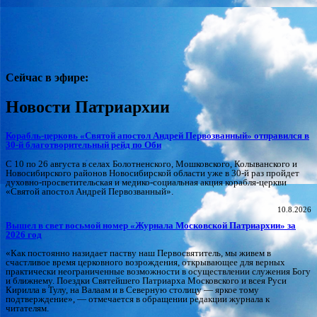
Сейчас в эфире:
Новости Патриархии
Корабль-церковь «Святой апостол Андрей Первозванный» отправился в
30-й благотворительный рейд по Оби
С 10 по 26 августа в селах Болотненского, Мошковского, Колыванского и
Новосибирского районов Новосибирской области уже в 30-й раз пройдет
духовно-просветительская и медико-социальная акция корабля-церкви
«Святой апостол Андрей Первозванный».
10.8.2026
Вышел в свет восьмой номер «Журнала Московской Патриархии» за
2026 год
«Как постоянно назидает паству наш Первосвятитель, мы живем в
счастливое время церковного возрождения, открывающее для верных
практически неограниченные возможности в осуществлении служения Богу
и ближнему. Поездки Святейшего Патриарха Московского и всея Руси
Кирилла в Тулу, на Валаам и в Северную столицу — яркое тому
подтверждение», — отмечается в обращении редакции журнала к
читателям.