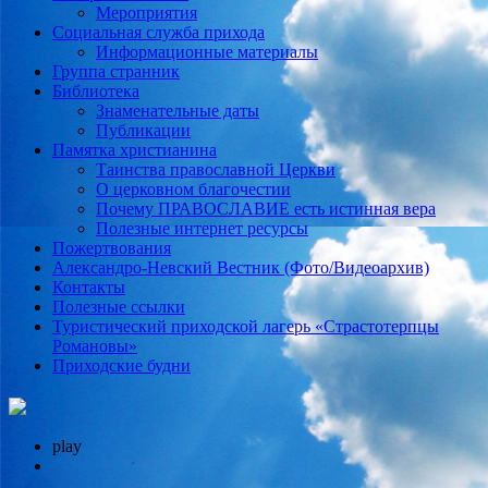
Мероприятия
Социальная служба прихода
Информационные материалы
Группа странник
Библиотека
Знаменательные даты
Публикации
Памятка христианина
Таинства православной Церкви
О церковном благочестии
Почему ПРАВОСЛАВИЕ есть истинная вера
Полезные интернет ресурсы
Пожертвования
Александро-Невский Вестник (Фото/Видеоархив)
Контакты
Полезные ссылки
Туристический приходской лагерь «Страстотерпцы
Романовы»
Приходские будни
play