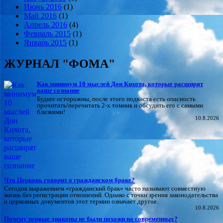
Июнь 2016
(1)
Май 2016
(1)
Апрель 2016
(4)
Февраль 2015
(1)
Январь 2015
(1)
ЖУРНАЛ "ФОМА"
Как минимум 10 мыслей Дон Кихота, которые расширят
ваше сознание
Будьте осторожны, после этого подкаста есть опасность
прочитать/перечитать 2-х томник и обсудить его с самыми
близкими!
10.8.2026
Что Церковь говорит о гражданском браке?
Сегодня выражением «гражданский брак» часто называют совместную
жизнь без регистрации отношений. Однако с точки зрения законодательства
и церковных документов этот термин означает другое.
10.8.2026
Почему первые диаконы не были похожи на современных?