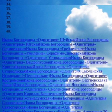
Икона Богородицы «Одигитрия» Шуйская
Икона Богородицы
«Одигитрия» Югская
Икона Богородицы «Одигитрия»
Седмиезерная
Икона Богородицы «Гребневская»
Икона
Богородицы «Умиление» Серафимо-Дивеевская
Икона
Богородицы «Одигитрия» Устюженская
Икона Богородицы
«Одигитрия» Выдропусская
Икона Богородицы «Одигитрия»
Христофоровская
Икона Богородицы «Одигитрия»
Супрасльская
Икона Богородицы «Одигитрия Смоленская
Игрицкая» («Песоченская»)
Икона Богородицы «Одигитрия»
Костромская
Икона Богородицы «Одигитрия» Сергиевская (в
Лавре)
Икона Богородицы «Одигитрия» Ярославская
Икона
Богородицы «Одигитрия» Смоленская
Икона Богородицы
«Одигитрия Кирилло-Белозерская»
Икона Богородицы
«Одигитрия Устьнедумская»
Икона Богородицы «Одигитрия
Соловецкая»
Икона Богородицы «Одигитрия
Святогорская»
Икона Богородицы «Одигитрия
Аксайская»
Икона Богородицы «Бугабашская»
Апостол от 70-