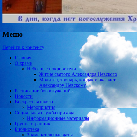
Меню
Перейти к контенту
Главная
О храме
Небесные покровители
Житие святого Александра Невского
Молитва, тропарь, кондак и акафист
Александру Невскому
Расписание богослужений
Новости
Воскресная школа
Мероприятия
Социальная служба прихода
Информационные материалы
Группа странник
Библиотека
Знаменательные даты