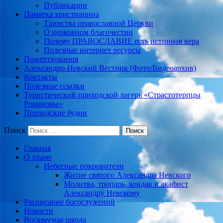
Публикации
Памятка христианина
Таинства православной Церкви
О церковном благочестии
Почему ПРАВОСЛАВИЕ есть истинная вера
Полезные интернет ресурсы
Пожертвования
Александро-Невский Вестник (Фото/Видеоархив)
Контакты
Полезные ссылки
Туристический приходской лагерь «Страстотерпцы
Романовы»
Приходские будни
Поиск
Главная
О храме
Небесные покровители
Житие святого Александра Невского
Молитва, тропарь, кондак и акафист
Александру Невскому
Расписание богослужений
Новости
Воскресная школа