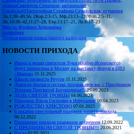
Саровский, чудотворец, игумен
Апостол от 70-ти Пармен,
диакон
Святитель Серапион, митрополит
Сарайский
Преподобная Серафима Сезеновская, игумения
Лк.1:39–49,56, 2Кор.2:3-15, Мф.23:13–22, Флп.2:5–11,
Лк.10:38–42,11:27–28, Евр.13:17–21, Лк.6:17–23
Мысли Феофана Затворника
подробнее
Полная версия православного календаря
НОВОСТИ ПРИХОДА
Икона и мощи святителя Луки (Войно-Ясенецкого)
будут принесены в Москву на выставку-форум в ЦВЗ
«Манеж»
11.11.2025
Школа трезвости Реутов
11.11.2025
Дорогие братья и сестры, поздравляем вас с Праздником
Успения Пресвятой Богородицы!!!
29.09.2023
ДЕНЬ СВЯТОЙ ТРОИЦЫ
04.06.2023
Праздник Входа Господня в Иерусалим
09.04.2023
РОЖДЕСТВО ХРИСТОВО
07.01.2023
6 декабря престольный праздник нашего прихода
06.12.2022
Посещение прихода правящим архиереем
12.09.2022
С ПРАЗДНИКОМ СВЯТОЙ ТРОИЦЫ!!!
20.06.2021
Пасха
02.05.2021