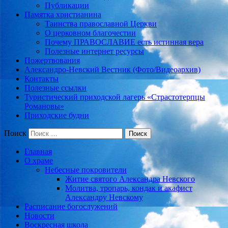
Публикации
Памятка христианина
Таинства православной Церкви
О церковном благочестии
Почему ПРАВОСЛАВИЕ есть истинная вера
Полезные интернет ресурсы
Пожертвования
Александро-Невский Вестник (Фото/Видеоархив)
Контакты
Полезные ссылки
Туристический приходской лагерь «Страстотерпцы
Романовы»
Приходские будни
Поиск
Главная
О храме
Небесные покровители
Житие святого Александра Невского
Молитва, тропарь, кондак и акафист
Александру Невскому
Расписание богослужений
Новости
Воскресная школа