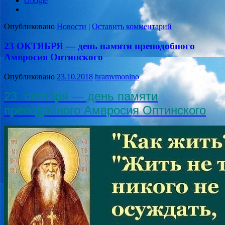
Google
Опубликовано
Новости
|
Оставить комментарий
23 ОКТЯБРЯ — день памяти преподобного
Амвросия Оптинского
Опубликовано
23.10.2018
hramvmonino
23 октября — день памяти
преподобного Амвросия Оптинского