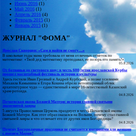
Июнь 2016
(1)
Май 2016
(1)
Апрель 2016
(4)
Февраль 2015
(1)
Январь 2015
(1)
ЖУРНАЛ "ФОМА"
Ярослав Скворцов: «Сам я найти не смогу…»
В школьные годы мама требовала от меня отличных отметок по
математике: «Твой дед математику преподавал, не позорь его память!»
05.8.2026
От ботвиньи до светового шоу: в честь 600‑летия ярославской Курбы
прошел масштабный фестиваль истории и культуры
Здесь гостили Иван Грозный и Андрей Курбский, а позже усилиями
Михаила Камынина и Егора Кокина обрело неповторимый облик
архитектурное чудо — единственный в мире 16‑лепестковый Казанский
храм‑ротонда.
04.8.2026
Почаевская икона Божией Матери: история главной святыни
знаменитой лавры
5 августа Православная Церковь празднует в честь Почаевской иконы
Божией Матери. Как этот образ оказался на Волыни, почему стал главной
святыней лавры и что отличает его от других икон Богородицы?
04.8.2026
Почему Богородичные праздники не считаются именинами для женщин
с именем Мария?