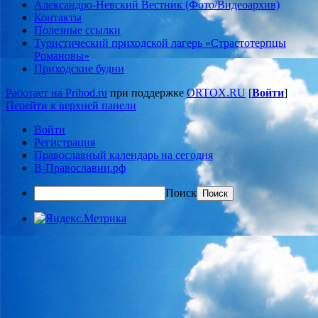
Александро-Невский Вестник (Фото/Видеоархив)
Контакты
Полезные ссылки
Туристический приходской лагерь «Страстотерпцы
Романовы»
Приходские будни
Работает на Prihod.ru
при поддержке
ORTOX.RU
[
Войти
]
Перейти к верхней панели
Войти
Регистрация
Православный календарь на сегодня
В-Православии.рф
Поиск