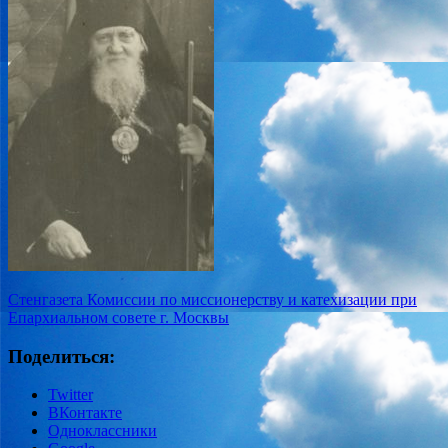
Стенгазета Комиссии по миссионерству и катехизации при
Епархиальном совете г. Москвы
Поделиться:
Twitter
ВКонтакте
Одноклассники