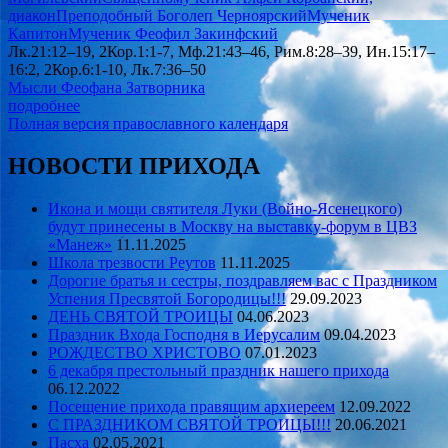
диакон
Преподобный Боголеп Черноярский
Мученик
Капитон
Мученик Феофил Закинфский
Лк.21:12–19, 2Кор.1:1-7, Мф.21:43–46, Рим.8:28–39, Ин.15:17–
16:2, 2Кор.6:1-10, Лк.7:36–50
Мысли Феофана Затворника
подробнее
Полная версия православного календаря
НОВОСТИ ПРИХОДА
Икона и мощи святителя Луки (Войно-Ясенецкого)
будут принесены в Москву на выставку-форум в ЦВЗ
«Манеж»
11.11.2025
Школа трезвости Реутов
11.11.2025
Дорогие братья и сестры, поздравляем вас с Праздником
Успения Пресвятой Богородицы!!!
29.09.2023
ДЕНЬ СВЯТОЙ ТРОИЦЫ
04.06.2023
Праздник Входа Господня в Иерусалим
09.04.2023
РОЖДЕСТВО ХРИСТОВО
07.01.2023
6 декабря престольный праздник нашего прихода
06.12.2022
Посещение прихода правящим архиереем
12.09.2022
С ПРАЗДНИКОМ СВЯТОЙ ТРОИЦЫ!!!
20.06.2021
Пасха
02.05.2021