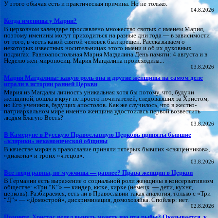
У этого обычая есть и практическая причина. Но не только.
04.8.2026
Когда именины у Марии?
В церковном календаре прославлено множество святых с именем Мария,
поэтому именины могут приходиться на разные дни года — в зависимости
от того, в честь какой святой человек был крещен. Рассказываем о
некоторых известных носительницах этого имени и об их духовных
подвигах. Равноапостольная Мария Магдалина День памяти: 4 августа и в
Неделю жен-мироносиц. Мария Магдалина происходила...
03.8.2026
Мария Магдалина: какую роль она и другие женщины на самом деле
играли в истории ранней Церкви
Мария из Магдалы личность уникальная хотя бы потому, что, будучи
женщиной, вошла в круг не просто почитателей, следовавших за Христом,
но Его учеников, будущих апостолов. Как же случилось, что в жестко-
патриархальном мире именно женщина удостоилась первой возвестить
людям Благую Весть?
03.8.2026
В Камеруне в Русскую Православную Церковь приняты бывшие
«клирики» неканонической общины
В качестве мирян в православие приняли пятерых бывших «священников»,
«диакона» и троих «чтецов».
03.8.2026
Все люди равны, но мужчины — равнее? Права женщин в Церкви
В Германии есть выражение о социальной роли женщины в консервативном
обществе: «Три “К”» — киндер, кюхе, кирхе (немецк. — дети, кухня,
церковь). Разбираемся, есть ли в Православии такая аналогия, только с «Три
“Д”» — «Домострой», дискриминация, домохозяйка. Спойлер: нет.
02.8.2026
Помните, Христос велел вынуть монету изо рта рыбы? Оказывается, у