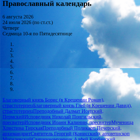
Православный календарь
6 августа 2026
24 июля 2026 (по ст.ст.)
Четверг
Седмица 10-я по Пятидесятнице
Благоверный князь Борис (в Крещении Роман),
страстотерпец
Благоверный князь Глеб (в Крещении Давид),
страстотерпец
Преподобный Далмат Исетский,
Пермский
Исповедник Николай Понгильский,
пресвитер
Исповедник Иоанн Калинин, пресвитер
Мученица
Христина Тирская
Преподобный Поликарп Печерский,
архимандрит
Святитель Георгий (Конисский), архиепископ
Могилевский
Священномученик Алфей Корбанский,