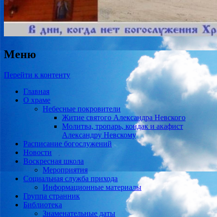
Меню
Перейти к контенту
Главная
О храме
Небесные покровители
Житие святого Александра Невского
Молитва, тропарь, кондак и акафист
Александру Невскому
Расписание богослужений
Новости
Воскресная школа
Мероприятия
Социальная служба прихода
Информационные материалы
Группа странник
Библиотека
Знаменательные даты