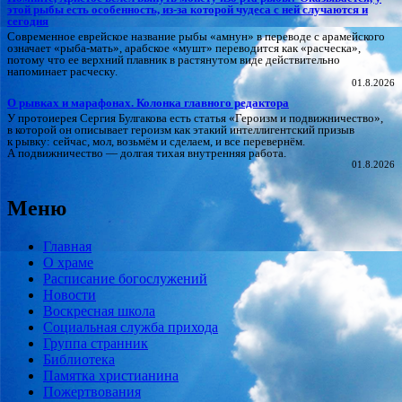
этой рыбы есть особенность, из-за которой чудеса с ней случаются и
сегодня
Современное еврейское название рыбы «амнун» в переводе с арамейского
означает «рыба-мать», арабское «мушт» переводится как «расческа»,
потому что ее верхний плавник в растянутом виде действительно
напоминает расческу.
01.8.2026
О рывках и марафонах. Колонка главного редактора
У протоиерея Сергия Булгакова есть статья «Героизм и подвижничество»,
в которой он описывает героизм как этакий интеллигентский призыв
к рывку: сейчас, мол, возьмём и сделаем, и все перевернём.
А подвижничество — долгая тихая внутренняя работа.
01.8.2026
Меню
Главная
О храме
Расписание богослужений
Новости
Воскресная школа
Социальная служба прихода
Группа странник
Библиотека
Памятка христианина
Пожертвования