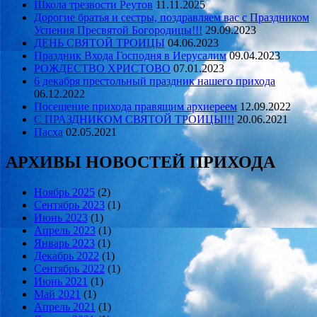
Школа трезвости Реутов
11.11.2025
Дорогие братья и сестры, поздравляем вас с Праздником
Успения Пресвятой Богородицы!!!
29.09.2023
ДЕНЬ СВЯТОЙ ТРОИЦЫ
04.06.2023
Праздник Входа Господня в Иерусалим
09.04.2023
РОЖДЕСТВО ХРИСТОВО
07.01.2023
6 декабря престольный праздник нашего прихода
06.12.2022
Посещение прихода правящим архиереем
12.09.2022
С ПРАЗДНИКОМ СВЯТОЙ ТРОИЦЫ!!!
20.06.2021
Пасха
02.05.2021
АРХИВЫ НОВОСТЕЙ ПРИХОДА
Ноябрь 2025
(2)
Сентябрь 2023
(1)
Июнь 2023
(1)
Апрель 2023
(1)
Январь 2023
(1)
Декабрь 2022
(1)
Сентябрь 2022
(1)
Июнь 2021
(1)
Май 2021
(1)
Апрель 2021
(1)