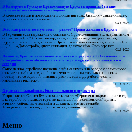
В Камеруне в Русскую Православную Церковь приняты бывшие
«клирики» неканонической общины
В качестве мирян в православие приняли пятерых бывших «священников»,
«диакона» и троих «чтецов».
03.8.2026
Все люди равны, но мужчины — равнее? Права женщин в Церкви
В Германии есть выражение о социальной роли женщины в консервативном
обществе: «Три “К”» — киндер, кюхе, кирхе (немецк. — дети, кухня,
церковь). Разбираемся, есть ли в Православии такая аналогия, только с «Три
“Д”» — «Домострой», дискриминация, домохозяйка. Спойлер: нет.
02.8.2026
Помните, Христос велел вынуть монету изо рта рыбы? Оказывается, у
этой рыбы есть особенность, из-за которой чудеса с ней случаются и
сегодня
Современное еврейское название рыбы «амнун» в переводе с арамейского
означает «рыба-мать», арабское «мушт» переводится как «расческа»,
потому что ее верхний плавник в растянутом виде действительно
напоминает расческу.
01.8.2026
О рывках и марафонах. Колонка главного редактора
У протоиерея Сергия Булгакова есть статья «Героизм и подвижничество»,
в которой он описывает героизм как этакий интеллигентский призыв
к рывку: сейчас, мол, возьмём и сделаем, и все перевернём.
А подвижничество — долгая тихая внутренняя работа.
01.8.2026
Меню