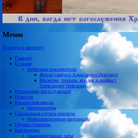
Меню
Перейти к контенту
Главная
О храме
Небесные покровители
Житие святого Александра Невского
Молитва, тропарь, кондак и акафист
Александру Невскому
Расписание богослужений
Новости
Воскресная школа
Мероприятия
Социальная служба прихода
Информационные материалы
Группа странник
Библиотека
Знаменательные даты