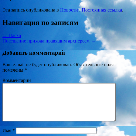
Эта запись опубликована в
Новости
.
Постоянная ссылка
.
Навигация по записям
←
Пасха
Посещение прихода правящим архиереем
→
Добавить комментарий
Ваш e-mail не будет опубликован.
Обязательные поля
помечены
*
Комментарий
Имя
*