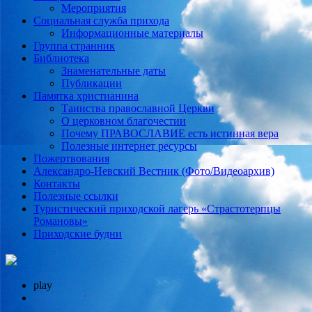
Мероприятия
Социальная служба прихода
Информационные материалы
Группа странник
Библиотека
Знаменательные даты
Публикации
Памятка христианина
Таинства православной Церкви
О церковном благочестии
Почему ПРАВОСЛАВИЕ есть истинная вера
Полезные интернет ресурсы
Пожертвования
Александро-Невский Вестник (Фото/Видеоархив)
Контакты
Полезные ссылки
Туристический приходской лагерь «Страстотерпцы
Романовы»
Приходские будни
play