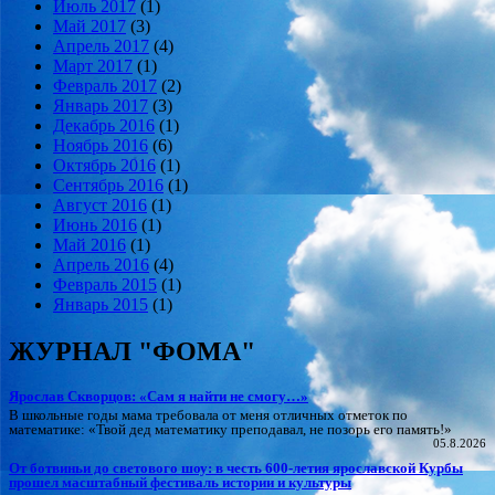
Июль 2017
(1)
Май 2017
(3)
Апрель 2017
(4)
Март 2017
(1)
Февраль 2017
(2)
Январь 2017
(3)
Декабрь 2016
(1)
Ноябрь 2016
(6)
Октябрь 2016
(1)
Сентябрь 2016
(1)
Август 2016
(1)
Июнь 2016
(1)
Май 2016
(1)
Апрель 2016
(4)
Февраль 2015
(1)
Январь 2015
(1)
ЖУРНАЛ "ФОМА"
Ярослав Скворцов: «Сам я найти не смогу…»
В школьные годы мама требовала от меня отличных отметок по
математике: «Твой дед математику преподавал, не позорь его память!»
05.8.2026
От ботвиньи до светового шоу: в честь 600‑летия ярославской Курбы
прошел масштабный фестиваль истории и культуры