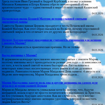
Здесь гостили Иван Грозный и Андрей Курбский, а позже усилиями
Михаила Камынина и Егора Кокина обрело неповторимый облик
архитектурное чудо — единственный в мире 16‑лепестковый Казанский
храм‑ротонда.
04.8.2026
Почаевская икона Божией Матери: история главной святыни
знаменитой лавры
5 августа Православная Церковь празднует в честь Почаевской иконы
Божией Матери. Как этот образ оказался на Волыни, почему стал главной
святыней лавры и что отличает его от других икон Богородицы?
04.8.2026
Почему Богородичные праздники не считаются именинами для женщин
с именем Мария?
У этого обычая есть и практическая причина. Но не только.
04.8.2026
Когда именины у Марии?
В церковном календаре прославлено множество святых с именем Мария,
поэтому именины могут приходиться на разные дни года — в зависимости
от того, в честь какой святой человек был крещен. Рассказываем о
некоторых известных носительницах этого имени и об их духовных
подвигах. Равноапостольная Мария Магдалина День памяти: 4 августа и в
Неделю жен-мироносиц. Мария Магдалина происходила...
03.8.2026
Мария Магдалина: какую роль она и другие женщины на самом деле
играли в истории ранней Церкви
Мария из Магдалы личность уникальная хотя бы потому, что, будучи
женщиной, вошла в круг не просто почитателей, следовавших за Христом,
но Его учеников, будущих апостолов. Как же случилось, что в жестко-
патриархальном мире именно женщина удостоилась первой возвестить
людям Благую Весть?
03.8.2026