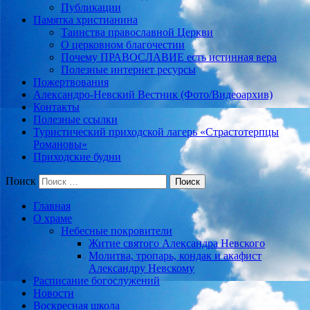
Публикации
Памятка христианина
Таинства православной Церкви
О церковном благочестии
Почему ПРАВОСЛАВИЕ есть истинная вера
Полезные интернет ресурсы
Пожертвования
Александро-Невский Вестник (Фото/Видеоархив)
Контакты
Полезные ссылки
Туристический приходской лагерь «Страстотерпцы
Романовы»
Приходские будни
Поиск
Главная
О храме
Небесные покровители
Житие святого Александра Невского
Молитва, тропарь, кондак и акафист
Александру Невскому
Расписание богослужений
Новости
Воскресная школа