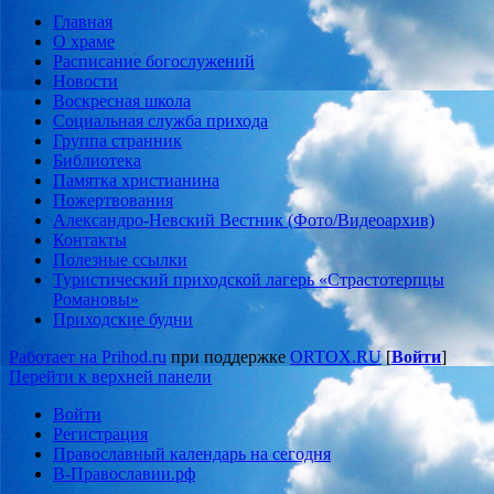
Главная
О храме
Расписание богослужений
Новости
Воскресная школа
Социальная служба прихода
Группа странник
Библиотека
Памятка христианина
Пожертвования
Александро-Невский Вестник (Фото/Видеоархив)
Контакты
Полезные ссылки
Туристический приходской лагерь «Страстотерпцы
Романовы»
Приходские будни
Работает на Prihod.ru
при поддержке
ORTOX.RU
[
Войти
]
Перейти к верхней панели
Войти
Регистрация
Православный календарь на сегодня
В-Православии.рф