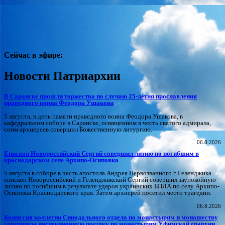
Сейчас в эфире:
Новости Патриархии
В Саранске прошли торжества по случаю 25-летия прославления
праведного воина Феодора Ушакова
5 августа, в день памяти праведного воина Феодора Ушакова, в
кафедральном соборе в Саранске, освященном в честь святого адмирала,
сонм архиереев совершил Божественную литургию.
06.8.2026
Епископ Новороссийский Сергий совершил литию по погибшим в
краснодарском селе Архипо-Осиповка
5 августа в соборе в честь апостола Андрея Первозванного г. Геленджика
епископ Новороссийский и Геленджикский Сергий совершил заупокойную
литию по погибшим в результате ударов украинских БПЛА по селу Архипо-
Осиповка Краснодарского края. Затем архиерей посетил место трагедии.
06.8.2026
Комиссия коллегии Синодального отдела по монастырям и монашеству
совершила инспекционную поездку по монастырям Уфимской епархии