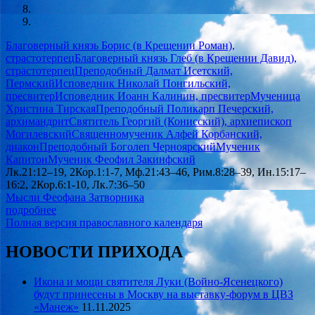
Благоверный князь Борис (в Крещении Роман),
страстотерпец
Благоверный князь Глеб (в Крещении Давид),
страстотерпец
Преподобный Далмат Исетский,
Пермский
Исповедник Николай Понгильский,
пресвитер
Исповедник Иоанн Калинин, пресвитер
Мученица
Христина Тирская
Преподобный Поликарп Печерский,
архимандрит
Святитель Георгий (Конисский), архиепископ
Могилевский
Священномученик Алфей Корбанский,
диакон
Преподобный Боголеп Черноярский
Мученик
Капитон
Мученик Феофил Закинфский
Лк.21:12–19, 2Кор.1:1-7, Мф.21:43–46, Рим.8:28–39, Ин.15:17–
16:2, 2Кор.6:1-10, Лк.7:36–50
Мысли Феофана Затворника
подробнее
Полная версия православного календаря
НОВОСТИ ПРИХОДА
Икона и мощи святителя Луки (Войно-Ясенецкого)
будут принесены в Москву на выставку-форум в ЦВЗ
«Манеж»
11.11.2025