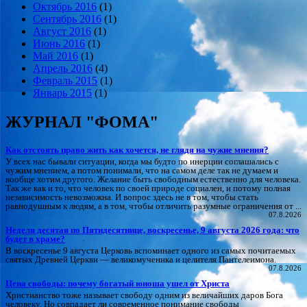
Октябрь 2016
(1)
Сентябрь 2016
(1)
Август 2016
(1)
Июнь 2016
(1)
Май 2016
(1)
Апрель 2016
(4)
Февраль 2015
(1)
Январь 2015
(1)
ЖУРНАЛ "ФОМА"
Как отстоять право жить как хочется, не глядя на чужие мнения?
У всех нас бывали ситуации, когда мы будто по инерции соглашались с
чужим мнением, а потом понимали, что на самом деле так не думаем и
вообще хотим другого. Желание быть свободным естественно для человека.
Так же как и то, что человек по своей природе социален, и потому полная
независимость невозможна. И вопрос здесь не в том, чтобы стать
равнодушным к людям, а в том, чтобы отличить разумные ограничения от ...
07.8.2026
Неделя десятая по Пятидесятнице, воскресенье, 9 августа 2026 года: что
будет в храме?
В воскресенье 9 августа Церковь вспоминает одного из самых почитаемых
святых Древней Церкви — великомученика и целителя Пантелеимона.
07.8.2026
Цена свободы: почему богатый юноша ушел от Христа
Христианство тоже называет свободу одним из величайших даров Бога
человеку. Но совпадает ли современное понимание свободы