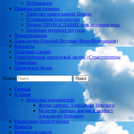
Публикации
Памятка христианина
Таинства православной Церкви
О церковном благочестии
Почему ПРАВОСЛАВИЕ есть истинная вера
Полезные интернет ресурсы
Пожертвования
Александро-Невский Вестник (Фото/Видеоархив)
Контакты
Полезные ссылки
Туристический приходской лагерь «Страстотерпцы
Романовы»
Приходские будни
Поиск
Главная
О храме
Небесные покровители
Житие святого Александра Невского
Молитва, тропарь, кондак и акафист
Александру Невскому
Расписание богослужений
Новости
Воскресная школа