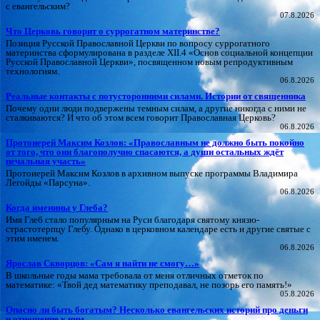
с евангельским?
07.8.2026
Что Церковь говорит о суррогатном материнстве?
Позиция Русской Православной Церкви по вопросу суррогатного
материнства сформулирована в разделе XII.4 «Основ социальной концепции
Русской Православной Церкви», посвященном новым репродуктивным
технологиям.
06.8.2026
Реальные контакты с потусторонними силами. Истории от священника
Почему одни люди подвержены темным силам, а другие никогда с ними не
сталкиваются? И что об этом всем говорит Православная Церковь?
06.8.2026
Протоиерей Максим Козлов: «Православным не должно быть покойно
от того, что они благополучно спасаются, а души остальных ждёт
печальная участь»
Протоиерей Максим Козлов в архивном выпуске программы Владимира
Легойды «Парсуна».
06.8.2026
Когда именины у Глеба?
Имя Глеб стало популярным на Руси благодаря святому князю-
страстотерпцу Глебу. Однако в церковном календаре есть и другие святые с
этим именем.
06.8.2026
Ярослав Скворцов: «Сам я найти не смогу…»
В школьные годы мама требовала от меня отличных отметок по
математике: «Твой дед математику преподавал, не позорь его память!»
05.8.2026
Опасно ли быть богатым? Несколько евангельских историй про деньги
и отношение к ним