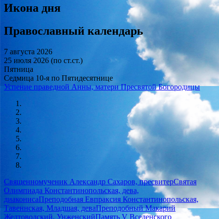
Икона дня
Православный календарь
7 августа 2026
25 июля 2026 (по ст.ст.)
Пятница
Седмица 10-я по Пятидесятнице
Успение праведной Анны, матери Пресвятой Богородицы
Священномученик Александр Сахаров, пресвитер
Святая
Олимпиада Константинопольская, дева,
диакониса
Преподобная Евпраксия Константинопольская,
Тавеннская, Младшая, дева
Преподобный Макарий
Желтоводский, Унженский
Память V Вселенского