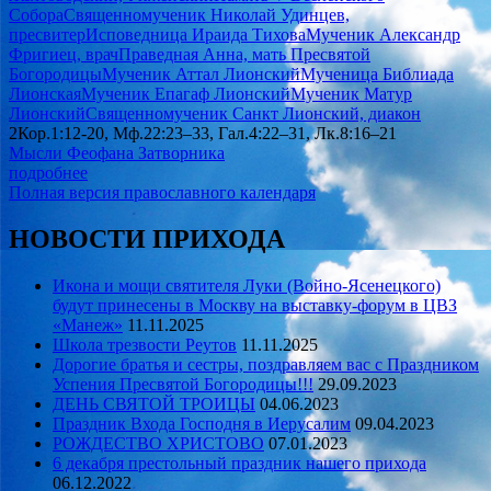
Собора
Священномученик Николай Удинцев,
пресвитер
Исповедница Ираида Тихова
Мученик Александр
Фригиец, врач
Праведная Анна, мать Пресвятой
Богородицы
Мученик Аттал Лионский
Мученица Библиада
Лионская
Мученик Епагаф Лионский
Мученик Матур
Лионский
Священномученик Санкт Лионский, диакон
2Кор.1:12-20, Мф.22:23–33, Гал.4:22–31, Лк.8:16–21
Мысли Феофана Затворника
подробнее
Полная версия православного календаря
НОВОСТИ ПРИХОДА
Икона и мощи святителя Луки (Войно-Ясенецкого)
будут принесены в Москву на выставку-форум в ЦВЗ
«Манеж»
11.11.2025
Школа трезвости Реутов
11.11.2025
Дорогие братья и сестры, поздравляем вас с Праздником
Успения Пресвятой Богородицы!!!
29.09.2023
ДЕНЬ СВЯТОЙ ТРОИЦЫ
04.06.2023
Праздник Входа Господня в Иерусалим
09.04.2023
РОЖДЕСТВО ХРИСТОВО
07.01.2023
6 декабря престольный праздник нашего прихода
06.12.2022