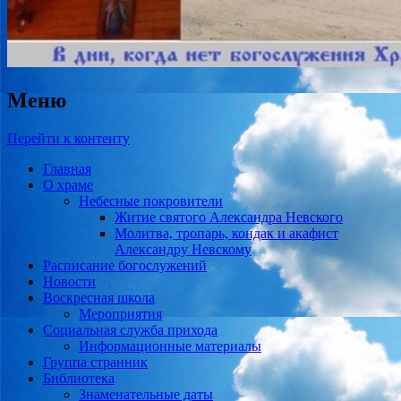
Меню
Перейти к контенту
Главная
О храме
Небесные покровители
Житие святого Александра Невского
Молитва, тропарь, кондак и акафист
Александру Невскому
Расписание богослужений
Новости
Воскресная школа
Мероприятия
Социальная служба прихода
Информационные материалы
Группа странник
Библиотека
Знаменательные даты