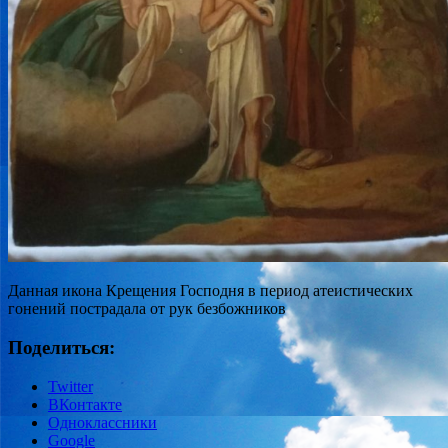
Данная икона Крещения Господня в период атеистических
гонений пострадала от рук безбожников
Поделиться:
Twitter
ВКонтакте
Одноклассники
Google