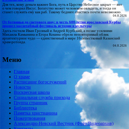
Для тех, кому деньги важнее Бога, путь в Царство Небесное закрыт — вот
о чем говорил Иисус. Богатство может человеком овладеть, и тогда он
станет служить ему как раб. Такому бедняге спастись почти невозможно.
04.8.2026
От ботвиньи до светового шоу: в честь 600‑летия ярославской Курбы
прошел масштабный фестиваль истории и культуры
Здесь гостили Иван Грозный и Андрей Курбский, а позже усилиями
Михаила Камынина и Егора Кокина обрело неповторимый облик
архитектурное чудо — единственный в мире 16‑лепестковый Казанский
храм‑ротонда.
04.8.2026
Меню
Главная
О храме
Расписание богослужений
Новости
Воскресная школа
Социальная служба прихода
Группа странник
Библиотека
Памятка христианина
Пожертвования
Александро-Невский Вестник (Фото/Видеоархив)
Контакты