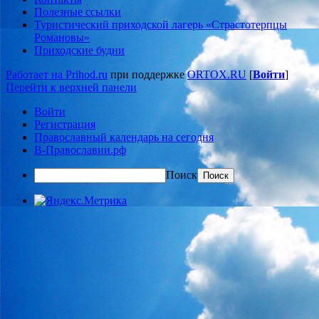
Полезные ссылки
Туристический приходской лагерь «Страстотерпцы
Романовы»
Приходские будни
Работает на Prihod.ru
при поддержке
ORTOX.RU
[
Войти
]
Перейти к верхней панели
Войти
Регистрация
Православный календарь на сегодня
В-Православии.рф
Поиск