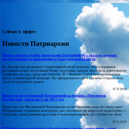
Сейчас в эфире:
Новости Патриархии
Православная служба милосердия Екатеринбурга оказала помощь
пострадавшим от наводнения в Свердловской области
В г. Кушва был развернут оперативный штаб помощи. Пострадавшим
доставили новое постельное белье, подушки, одеяла, продукты длительного
хранения, посуду, средства гигиены. В г. Нижние Серги был организован
центр гуманитарной помощи. На официальном сайте службы открыт сбор
средств на ремонт домов.
07.8.2026
Вышел в свет отрывной Патриарший календарь «Пресвятая
Богородице, спаси нас!» на 2027 год
Издательство Московской Патриархии на протяжении ряда лет выпускает
Патриаршие отрывные календари, рассчитанные на широкую аудиторию, с
текстами, написанными простым и понятным языком, доступные по цене.
07.8.2026
В Церкви открыли набор добровольцев для восстановления домов