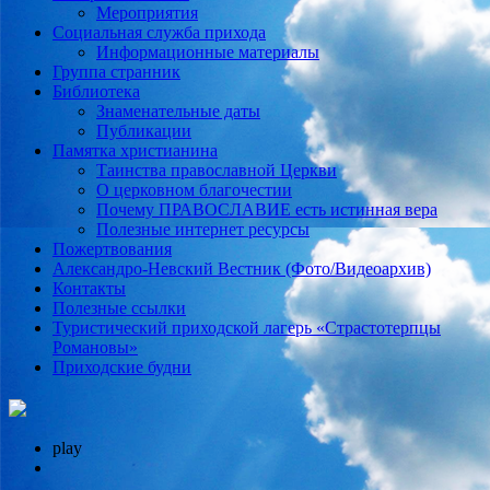
Мероприятия
Социальная служба прихода
Информационные материалы
Группа странник
Библиотека
Знаменательные даты
Публикации
Памятка христианина
Таинства православной Церкви
О церковном благочестии
Почему ПРАВОСЛАВИЕ есть истинная вера
Полезные интернет ресурсы
Пожертвования
Александро-Невский Вестник (Фото/Видеоархив)
Контакты
Полезные ссылки
Туристический приходской лагерь «Страстотерпцы
Романовы»
Приходские будни
play