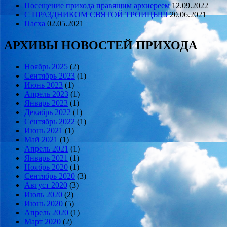
Посещение прихода правящим архиереем
12.09.2022
С ПРАЗДНИКОМ СВЯТОЙ ТРОИЦЫ!!!
20.06.2021
Пасха
02.05.2021
АРХИВЫ НОВОСТЕЙ ПРИХОДА
Ноябрь 2025
(2)
Сентябрь 2023
(1)
Июнь 2023
(1)
Апрель 2023
(1)
Январь 2023
(1)
Декабрь 2022
(1)
Сентябрь 2022
(1)
Июнь 2021
(1)
Май 2021
(1)
Апрель 2021
(1)
Январь 2021
(1)
Ноябрь 2020
(1)
Сентябрь 2020
(3)
Август 2020
(3)
Июль 2020
(2)
Июнь 2020
(5)
Апрель 2020
(1)
Март 2020
(2)