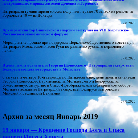
пострадавших мирных жителей Донецка и Горловки
Патриаршая гуманитарная миссия получила первые 70 заявок на ремонт из
Горловки и 40 — из Донецка.
07.8.2026
Архиерейский хор Бишкекской епархии выступил на VIII Кыргызско-
Российском экономическом форуме
Мероприятие прошло при поддержке Церковно-общественного совета при
Патриархе Московском и всея Руси по развитию русского церковного
пения.
07.8.2026
В день памяти святителя Георгия (Конисского) Патриарший экзарх всея
Беларуси возглавил торжества в Могилеве
6 августа, в четверг 10-й седмицы по Пятидесятнице, день памяти святителя
Георгия (Конисского), архиепископа Могилевского и Белорусского,
Божественную литургию в Спасо-Преображенском кафедральном соборе г.
Могилева возглавил Патриарший экзарх всея Беларуси митрополит
Минский и Заславский Вениамин.
07.8.2026
Архив за месяц
Январь 2019
19 января — Крещение Господа Бога и Спаса
нашего Иисуса Христа