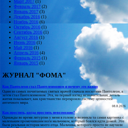
Март 2017
(1)
Февраль 2017
(2)
Январь 2017
(3)
Декабрь 2016
(1)
Ноябрь 2016
(6)
Октябрь 2016
(1)
Сентябрь 2016
(1)
Август 2016
(1)
Июнь 2016
(1)
Май 2016
(1)
Апрель 2016
(4)
Февраль 2015
(1)
Январь 2015
(1)
ЖУРНАЛ "ФОМА"
Как Пантолеон стал Пантелеимоном и почему это важно
Один из самых почитаемых святых врачей сначала носил имя Пантолеон, а
затем стал Пантелеимоном. Эта, на первый взгляд незначительная, деталь
жития показывает, как христианство перекроило систему ценностей
античного мира.
08.8.2026
Как простить, когда простить невозможно?
Однажды во время литургии у меня в голове и возникла та самая картинка с
маленьким промочившим ноги мальчиком, который боялся идти домой. Это
была реальная история моего отца. Мальчика, которого просто не научили