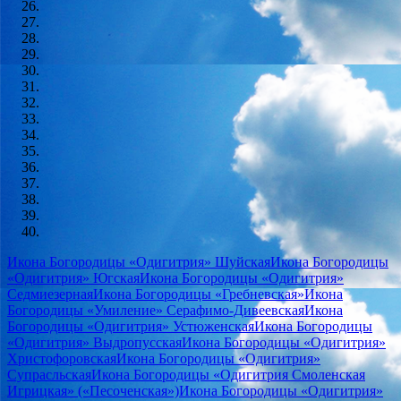
Икона Богородицы «Одигитрия» Шуйская
Икона Богородицы
«Одигитрия» Югская
Икона Богородицы «Одигитрия»
Седмиезерная
Икона Богородицы «Гребневская»
Икона
Богородицы «Умиление» Серафимо-Дивеевская
Икона
Богородицы «Одигитрия» Устюженская
Икона Богородицы
«Одигитрия» Выдропусская
Икона Богородицы «Одигитрия»
Христофоровская
Икона Богородицы «Одигитрия»
Супрасльская
Икона Богородицы «Одигитрия Смоленская
Игрицкая» («Песоченская»)
Икона Богородицы «Одигитрия»