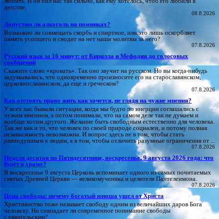
любить. И он бил нас так сильно, как ему хотелось, чтоб его любили в
детстве.
08.8.2026
Допустим ли алкоголь на поминках?
Возможно ли совмещать скорбь и спиртное, или это лишь оскорбляет
память усопшего и сводит на нет наши молитвы за него?
07.8.2026
Русский язык за 16 минут: от Кирилла и Мефодия до голосовых
сообщений
Скажите слово «кровать». Так оно звучит на русском. Но вы когда-нибудь
задумывались, что одновременно произносите его на старославянском,
церковнославянском, да еще и греческом?
07.8.2026
Как отстоять право жить как хочется, не глядя на чужие мнения?
У всех нас бывали ситуации, когда мы будто по инерции соглашались с
чужим мнением, а потом понимали, что на самом деле так не думаем и
вообще хотим другого. Желание быть свободным естественно для человека.
Так же как и то, что человек по своей природе социален, и потому полная
независимость невозможна. И вопрос здесь не в том, чтобы стать
равнодушным к людям, а в том, чтобы отличить разумные ограничения от ...
07.8.2026
Неделя десятая по Пятидесятнице, воскресенье, 9 августа 2026 года: что
будет в храме?
В воскресенье 9 августа Церковь вспоминает одного из самых почитаемых
святых Древней Церкви — великомученика и целителя Пантелеимона.
07.8.2026
Цена свободы: почему богатый юноша ушел от Христа
Христианство тоже называет свободу одним из величайших даров Бога
человеку. Но совпадает ли современное понимание свободы
с евангельским?