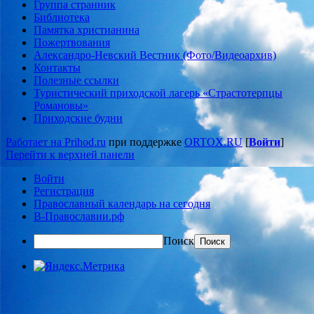
Группа странник
Библиотека
Памятка христианина
Пожертвования
Александро-Невский Вестник (Фото/Видеоархив)
Контакты
Полезные ссылки
Туристический приходской лагерь «Страстотерпцы
Романовы»
Приходские будни
Работает на Prihod.ru
при поддержке
ORTOX.RU
[
Войти
]
Перейти к верхней панели
Войти
Регистрация
Православный календарь на сегодня
В-Православии.рф
Поиск