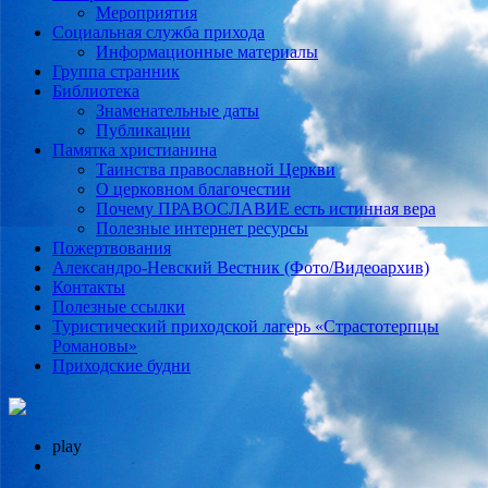
Мероприятия
Социальная служба прихода
Информационные материалы
Группа странник
Библиотека
Знаменательные даты
Публикации
Памятка христианина
Таинства православной Церкви
О церковном благочестии
Почему ПРАВОСЛАВИЕ есть истинная вера
Полезные интернет ресурсы
Пожертвования
Александро-Невский Вестник (Фото/Видеоархив)
Контакты
Полезные ссылки
Туристический приходской лагерь «Страстотерпцы
Романовы»
Приходские будни
play