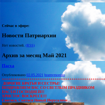
Сейчас в эфире:
Новости Патриархии
Нет новостей.
(RSS)
Архив за месяц
Май 2021
Пасха
Опубликовано
02.05.2021
hramvmonino
++++++++++++++++++++++++++++++++++++++++++++++++
ДОРОГИЕ БРАТЬЯ И СЕСТРЫ!
ПОЗДРАВЛЯЕМ ВАС СО СВЕТЛЫМ ПРАЗДНИКОМ
ПАСХИ ГОСПОДНЕЙ!!!
ХРИСТОС ВОСКРЕСЕ!!!
Святися, Святися Новый Иерусалиме…