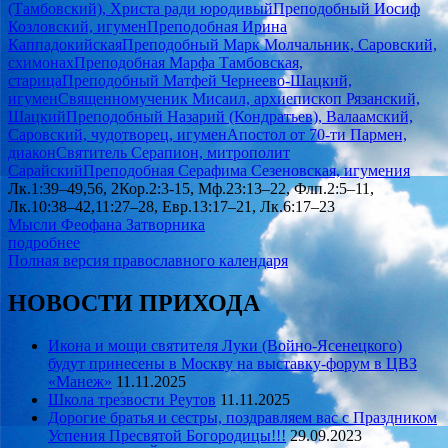
(Тамбовский), Христа ради юродивый
Преподобный Иосиф
Козловский, игумен
Преподобная Ирина
Каппадокийская
Преподобный Марк Молчальник, Саровский,
схимонах
Преподобная Марфа Тамбовская,
старица
Преподобный Матфей Чернеево-Шацкий,
игумен
Священномученик Мисаил, архиепископ Рязанский,
Шацкий
Преподобный Назарий (Кондратьев), Валаамский,
Саровский, чудотворец, игумен
Апостол от 70-ти Пармен,
диакон
Святитель Серапион, митрополит
Сарайский
Преподобная Серафима Сезеновская, игумения
Лк.1:39–49,56, 2Кор.2:3-15, Мф.23:13–22, Флп.2:5–11,
Лк.10:38–42,11:27–28, Евр.13:17–21, Лк.6:17–23
Мысли Феофана Затворника
подробнее
Полная версия православного календаря
НОВОСТИ ПРИХОДА
Икона и мощи святителя Луки (Войно-Ясенецкого)
будут принесены в Москву на выставку-форум в ЦВЗ
«Манеж»
11.11.2025
Школа трезвости Реутов
11.11.2025
Дорогие братья и сестры, поздравляем вас с Праздником
Успения Пресвятой Богородицы!!!
29.09.2023