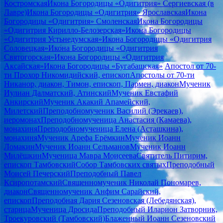
Костромская
Икона Богородицы «Одигитрия» Сергиевская (в
Лавре)
Икона Богородицы «Одигитрия» Ярославская
Икона
Богородицы «Одигитрия» Смоленская
Икона Богородицы
«Одигитрия Кирилло-Белозерская»
Икона Богородицы
«Одигитрия Устьнедумская»
Икона Богородицы «Одигитрия
Соловецкая»
Икона Богородицы «Одигитрия
Святогорская»
Икона Богородицы «Одигитрия
Аксайская»
Икона Богородицы «Бугабашская»
Апостол от 70-
ти Прохор Никомидийский, епископ
Апостолы от 70-ти
Никанор, диакон, Тимон, епископ, Пармен, диакон
Мученик
Иулиан Далматский, Атинский
Мученик Евстафий
Анкирский
Мученик Акакий Апамейский,
Милетский
Преподобномученик Василий (Эрекаев),
иеромонах
Преподобномученица Анастасия (Камаева),
монахиня
Преподобномученица Елена (Асташкина),
монахиня
Мученик Арефа Ерёмкин
Мученик Иоанн
Ломакин
Мученик Иоанн Сельманов
Мученик Иоанн
Милёшкин
Мученица Мавра Моисеева
Святитель Питирим,
епископ Тамбовский
Собор Тамбовских святых
Преподобный
Моисей Печерский
Преподобный Павел
Ксиропотамский
Священномученик Николай Пономарев,
диакон
Священномученик Анфим Сарайский,
епископ
Преподобная Дария Сезеновская (Лебедянская),
старица
Мученица Дросида
Преподобный Иларион Затворник,
Троекуровский (Тамбовский)
Блаженный Иоанн Сезеновский