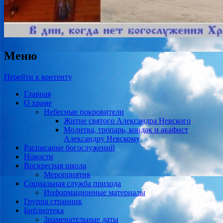
Меню
Перейти к контенту
Главная
О храме
Небесные покровители
Житие святого Александра Невского
Молитва, тропарь, кондак и акафист
Александру Невскому
Расписание богослужений
Новости
Воскресная школа
Мероприятия
Социальная служба прихода
Информационные материалы
Группа странник
Библиотека
Знаменательные даты