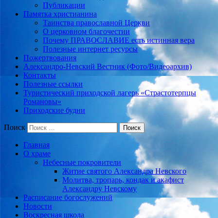
Публикации
Памятка христианина
Таинства православной Церкви
О церковном благочестии
Почему ПРАВОСЛАВИЕ есть истинная вера
Полезные интернет ресурсы
Пожертвования
Александро-Невский Вестник (Фото/Видеоархив)
Контакты
Полезные ссылки
Туристический приходской лагерь «Страстотерпцы
Романовы»
Приходские будни
Поиск
Главная
О храме
Небесные покровители
Житие святого Александра Невского
Молитва, тропарь, кондак и акафист
Александру Невскому
Расписание богослужений
Новости
Воскресная школа