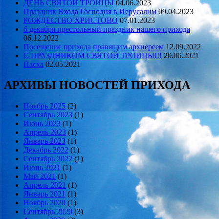
ДЕНЬ СВЯТОЙ ТРОИЦЫ
04.06.2023
Праздник Входа Господня в Иерусалим
09.04.2023
РОЖДЕСТВО ХРИСТОВО
07.01.2023
6 декабря престольный праздник нашего прихода
06.12.2022
Посещение прихода правящим архиереем
12.09.2022
С ПРАЗДНИКОМ СВЯТОЙ ТРОИЦЫ!!!
20.06.2021
Пасха
02.05.2021
АРХИВЫ НОВОСТЕЙ ПРИХОДА
Ноябрь 2025
(2)
Сентябрь 2023
(1)
Июнь 2023
(1)
Апрель 2023
(1)
Январь 2023
(1)
Декабрь 2022
(1)
Сентябрь 2022
(1)
Июнь 2021
(1)
Май 2021
(1)
Апрель 2021
(1)
Январь 2021
(1)
Ноябрь 2020
(1)
Сентябрь 2020
(3)