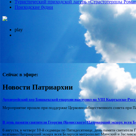
Туристический приходской лагерь «Страстотерпцы Рома
Приходские будни
play
Сейчас в эфире:
Новости Патриархии
Архиерейский хор Бишкекской епархии выступил на VIII Кыргызско-Рос
Мероприятие прошло при поддержке Церковно-общественного совета при Пат
В день памяти святителя Георгия (Конисского) Патриарший экзарх всея Б
6 августа, в четверг 10-й седмицы по Пятидесятнице, день памяти святител
возглавил Патриарший экзарх всея Беларуси митрополит Минский и Заславс