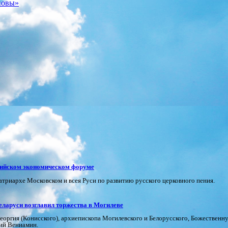
новы»
сийском экономическом форуме
риархе Московском и всея Руси по развитию русского церковного пения.
еларуси возглавил торжества в Могилеве
я Георгия (Конисского), архиепископа Могилевского и Белорусского, Божестве
кий Вениамин.