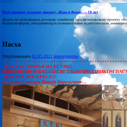
Популярному детскому проекту «Вера и Фома» — 10 лет
Десять лет исполнилось детскому семейному просветительскому проекту «В
медиаплатформу, объединяющую познавательные аудиоспектакли, анимацион
Пасха
Опубликовано
02.05.2021
hramvmonino
++++++++++++++++++++++++++++++++++++++++++++++++
ДОРОГИЕ БРАТЬЯ И СЕСТРЫ!
ПОЗДРАВЛЯЕМ ВАС СО СВЕТЛЫМ ПРАЗДНИКОМ ПАСХ
ХРИСТОС ВОСКРЕСЕ!!!
Святися, Святися Новый Иерусалиме…