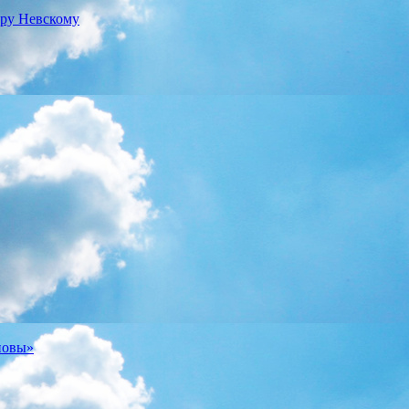
дру Невскому
новы»