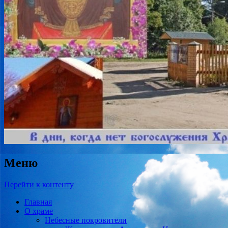
Меню
Перейти к контенту
Главная
О храме
Небесные покровители