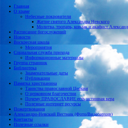
Главная
О храме
Небесные покровители
Житие святого Александра Невского
Молитва, тропарь, кондак и акафист Алексан
Расписание богослужений
Новости
Воскресная школа
Мероприятия
Социальная служба прихода
Информационные материалы
Группа странник
Библиотека
Знаменательные даты
Публикации
Памятка христианина
Таинства православной Церкви
О церковном благочестии
Почему ПРАВОСЛАВИЕ есть истинная вера
Полезные интернет ресурсы
Пожертвования
Александро-Невский Вестник (Фото/Видеоархив)
Контакты
Полезные ссылки