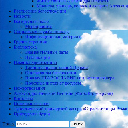
Житие святого Александра Невского
Молитва, тропарь, кондак и акафист Алексан
Расписание богослужений
Новости
Воскресная школа
Мероприятия
Социальная служба прихода
Информационные материалы
Группа странник
Библиотека
Знаменательные даты
Публикации
Памятка христианина
Таинства православной Церкви
О церковном благочестии
Почему ПРАВОСЛАВИЕ есть истинная вера
Полезные интернет ресурсы
Пожертвования
Александро-Невский Вестник (Фото/Видеоархив)
Контакты
Полезные ссылки
Туристический приходской лагерь «Страстотерпцы Рома
Приходские будни
Поиск